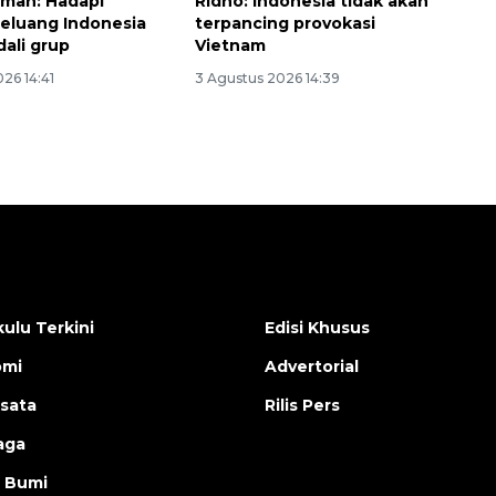
man: Hadapi
Ridho: Indonesia tidak akan
eluang Indonesia
terpancing provokasi
dali grup
Vietnam
26 14:41
3 Agustus 2026 14:39
ulu Terkini
Edisi Khusus
omi
Advertorial
isata
Rilis Pers
aga
 Bumi