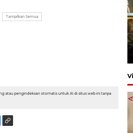
Tampilkan Semua
Foto: Lokasi ledakan bom
rakitan di Padang
15 Juli 2026 14:05
V
g atau pengindeksan otomatis untuk AI di situs web ini tanpa
KPK nyatakan analisis laporan