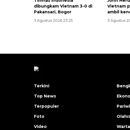
Timnas Indonesia
John Herd
dibungkam Vietnam 3-0 di
Vietnam p
Pakansari, Bogor
ambil ken
3 Agustus 2026 23:25
3 Agustus 20
Terkini
Bengk
Top News
Ekon
Terpopuler
Pariw
Foto
Olahr
Video
Warta