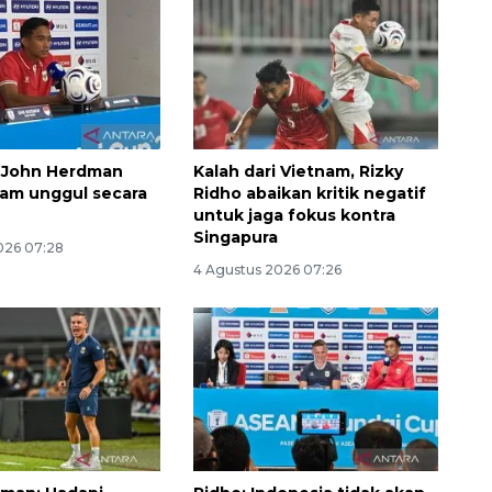
, John Herdman
Kalah dari Vietnam, Rizky
nam unggul secara
Ridho abaikan kritik negatif
untuk jaga fokus kontra
Singapura
026 07:28
4 Agustus 2026 07:26
Vaksin HPV untuk siswa laki-
laki
2026-08-06 06:30:00