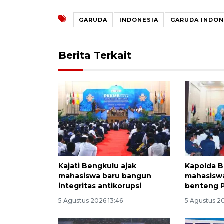
GARUDA
INDONESIA
GARUDA INDON
Berita Terkait
Kajati Bengkulu ajak
Kapolda B
mahasiswa baru bangun
mahasiswa
integritas antikorupsi
benteng P
5 Agustus 2026 13:46
5 Agustus 2