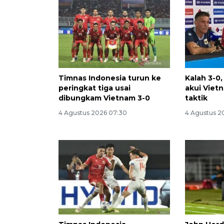
Timnas Indonesia turun ke
Kalah 3-0
peringkat tiga usai
akui Viet
dibungkam Vietnam 3-0
taktik
4 Agustus 2026 07:30
4 Agustus 2