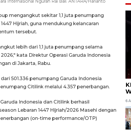
ara Internasional Ngurah Rai Bali. ANTARA/Harianto
oup mengangkut sekitar 1,1 juta penumpang
 1447 Hijriah, guna mendukung kelancaran
entum tersebut.
ngkut lebih dari 1,1 juta penumpang selama
2026," kata Direktur Operasi Garuda Indonesia
gan di Jakarta, Rabu.
i dari 501.336 penumpang Garuda Indonesia
K
penumpang Citilink melalui 4.357 penerbangan.
W
6 
Garuda Indonesia dan Citilink berhasil
season Lebaran 1447 Hijriah/2026 Masehi dengan
penerbangan (on-time performance/OTP)