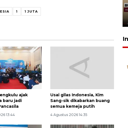
penolakan gratifikasi Menhut
rampung - VIDEO
ESIA
1
1 JUTA
17 Juli 2026 13:24
I
engkulu ajak
Usai gilas Indonesia, Kim
 baru jadi
Sang-sik dikabarkan buang
ancasila
semua kemeja putih
026 13:44
4 Agustus 2026 14:35