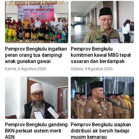
Pemprov Bengkulu ingatkan
Pemprov Bengkulu
peran orang tua dampingi
komitmen kawal MBG tepat
anak gunakan gawai
sasaran dan berdampak
Kamis, 6 Agustus 2026
Selasa, 4 Agustus 2026
J
g
Pemprov Bengkulu gandeng
Pemprov Bengkulu siapkan
BKN perkuat sistem merit
distribusi air bersih hadapi
ASN
musim kemarau