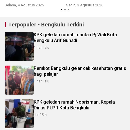
Selasa, 4 Agustus 2026
Senin, 3 Agustus 2026
J
Terpopuler - Bengkulu Terkini
KPK geledah rumah mantan Pj Wali Kota
Bengkulu Arif Gunadi
1 hari lalu
Pemkot Bengkulu gelar cek kesehatan gratis
bagi pelajar
1 hari lalu
KPK geledah rumah Noprisman, Kepala
Dinas PUPR Kota Bengkulu
Jul 25th