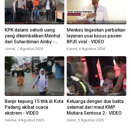
KPK dalami selisih uang
Menkes tegaskan perbaikan
yang dikembalikan Menhut
layanan usai kasus pasien
dari Suhardiman Amby -
BPJS viral - VIDEO
VIDEO
Jumat, 7 Agustus 2026
Kamis, 6 Agustus 2026
Banjir kepung 15 titik di Kota
Keluarga dengan dua balita
Padang akibat cuaca
selamat dari maut KMP
ekstrem - VIDEO
Mutiara Sentosa 2 - VIDEO
Selasa, 4 Agustus 2026
Senin, 3 Agustus 2026