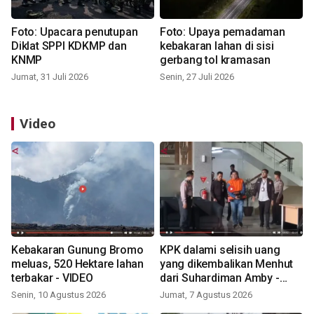
Foto: Upacara penutupan
Foto: Upaya pemadaman
Diklat SPPI KDKMP dan
kebakaran lahan di sisi
KNMP
gerbang tol kramasan
Jumat, 31 Juli 2026
Senin, 27 Juli 2026
Video
Kebakaran Gunung Bromo
KPK dalami selisih uang
meluas, 520 Hektare lahan
yang dikembalikan Menhut
terbakar - VIDEO
dari Suhardiman Amby -
VIDEO
Senin, 10 Agustus 2026
Jumat, 7 Agustus 2026