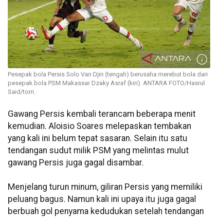
Pesepak bola Persis Solo Van Djin (tengah) berusaha merebut bola dari
pesepak bola PSM Makassar Dzaky Asraf (kiri). ANTARA FOTO/Hasrul
Said/tom.
Gawang Persis kembali terancam beberapa menit
kemudian. Aloisio Soares melepaskan tembakan
yang kali ini belum tepat sasaran. Selain itu satu
tendangan sudut milik PSM yang melintas mulut
gawang Persis juga gagal disambar.
Menjelang turun minum, giliran Persis yang memiliki
peluang bagus. Namun kali ini upaya itu juga gagal
berbuah gol penyama kedudukan setelah tendangan