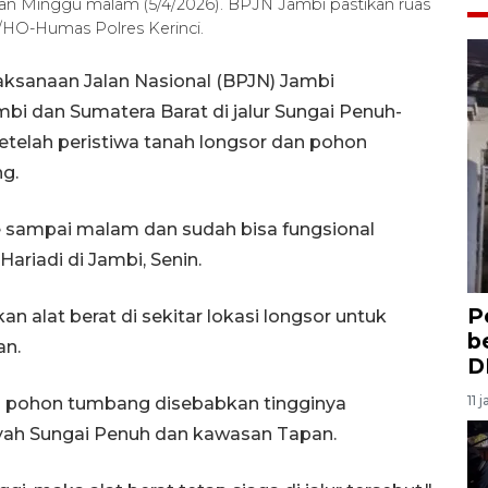
pan Minggu malam (5/4/2026). BPJN Jambi pastikan ruas
A/HO-Humas Polres Kerinci.
aksanaan Jalan Nasional (BPJN) Jambi
bi dan Sumatera Barat di jalur Sungai Penuh-
etelah peristiwa tanah longsor dan pohon
ng.
re sampai malam dan sudah bisa fungsional
ariadi di Jambi, Senin.
P
alat berat di sekitar lokasi longsor untuk
b
an.
D
11 
an pohon tumbang disebabkan tingginya
ayah Sungai Penuh dan kawasan Tapan.