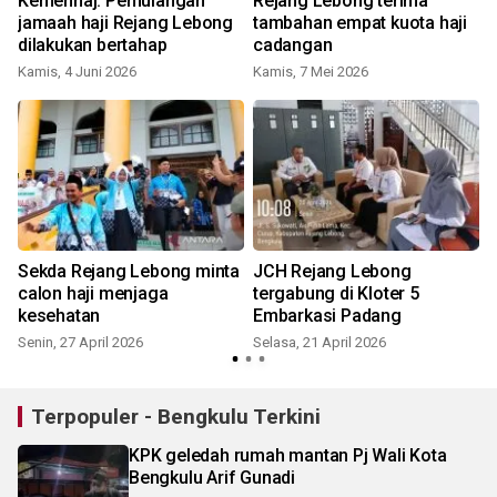
Kemenhaj: Pemulangan
Rejang Lebong terima
h
jamaah haji Rejang Lebong
tambahan empat kuota haji
dilakukan bertahap
cadangan
Kamis, 4 Juni 2026
Kamis, 7 Mei 2026
S
Sekda Rejang Lebong minta
JCH Rejang Lebong
calon haji menjaga
tergabung di Kloter 5
kesehatan
Embarkasi Padang
Senin, 27 April 2026
Selasa, 21 April 2026
S
Terpopuler - Bengkulu Terkini
KPK geledah rumah mantan Pj Wali Kota
Bengkulu Arif Gunadi