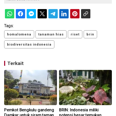
Tags:
homalomena
tanaman hias
riset
brin
biodiversitas indonesia
Terkait
Pemkot Bengkulu gandeng
BRIN: Indonesia miliki
Damkar untuk siram taman
potensi besar temukan