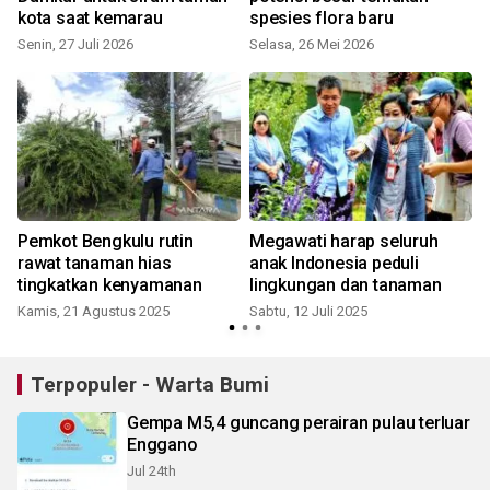
kota saat kemarau
spesies flora baru
Senin, 27 Juli 2026
Selasa, 26 Mei 2026
S
Pemkot Bengkulu rutin
Megawati harap seluruh
l
rawat tanaman hias
anak Indonesia peduli
tingkatkan kenyamanan
lingkungan dan tanaman
Kamis, 21 Agustus 2025
Sabtu, 12 Juli 2025
K
Terpopuler - Warta Bumi
Gempa M5,4 guncang perairan pulau terluar
Enggano
Jul 24th