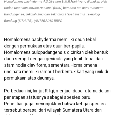
Homalomena pachyderma A.S.D.Irsyam & M.R.Hariri yang diungkap oleh
Badan Riset dan Inovasi Nasional (BRIN) bersama tim dari Herbarium
Bandungense, Sekolah Ilmu dan Teknologi Hayati Institut Teknologi
Bandung (SITH ITB). (ANTARA/HO-BRIN)
Homalomena pachyderma memiliki daun tebal
dengan permukaan atas daun ber-papila,
Homalomena pulopadangensis dicirikan oleh bentuk
daun sempit dengan genicula yang lebih tebal dan
staminodia claviform, sementara Homalomena
uncinata memiliki rambut berbentuk kait yang unik di
permukaan atas daunnya.
Perbedaan ini, lanjut Rifqi, menjadi dasar utama dalam
penetapan statusnya sebagai spesies baru.
Penelitian juga menunjukkan bahwa ketiga spesies
tersebut berasal dari wilayah Sumatera Utara dan