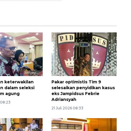
an keterwakilan
Pakar optimistis Tim 9
 dalam seleksi
selesaikan penyidikan kasus
im agung
eks Jampidsus Febrie
Adriansyah
Awas penipuan berbasis AI
 08:23
21 Juli 2026 08:33
2026-08-07 13:45:00