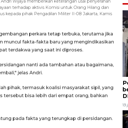
hk Andri Wijaya memberikan keterangan usai penyerahan
yaan terhadap aktivis Komisi untuk Orang Hilang dan
s kepada pihak Pengadilan Militer II-08 Jakarta, Kamis
ngembangan perkara tetap terbuka, terutama jika
n muncul fakta-fakta baru yang mengindikasikan
mpat terdakwa yang saat ini diproses.
ersidangan nanti ada tambahan atau bagaimana,
bali," jelas Andri.
P
h pihak, termasuk koalisi masyarakat sipil, yang
b
D
tersebut bisa lebih dari empat orang, bahkan
13 
ntung pada fakta yang terungkap di persidangan.