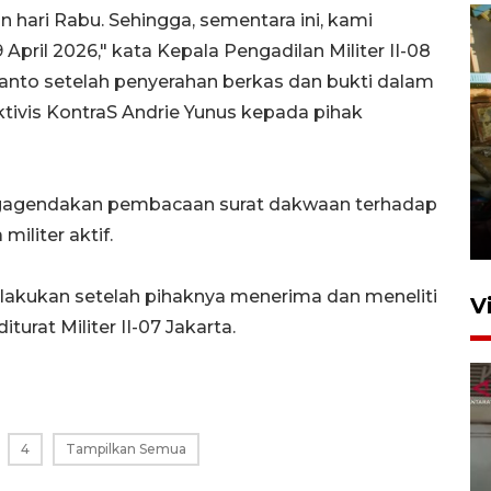
 hari Rabu. Sehingga, sementara ini, kami
pril 2026," kata Kepala Pengadilan Militer II-08
tanto setelah penyerahan berkas dan bukti dalam
ivis KontraS Andrie Yunus kepada pihak
Foto: Lokasi ledakan bom
rakitan di Padang
engagendakan pembacaan surat dakwaan terhadap
15 Juli 2026 14:05
iliter aktif.
lakukan setelah pihaknya menerima dan meneliti
V
urat Militer II-07 Jakarta.
4
Tampilkan Semua