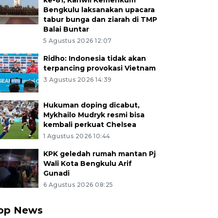
ke-81, Kanwil Kemenkum
Bengkulu laksanakan upacara
tabur bunga dan ziarah di TMP
Balai Buntar
5 Agustus 2026 12:07
Ridho: Indonesia tidak akan
terpancing provokasi Vietnam
3 Agustus 2026 14:39
Hukuman doping dicabut,
Mykhailo Mudryk resmi bisa
kembali perkuat Chelsea
1 Agustus 2026 10:44
KPK geledah rumah mantan Pj
Wali Kota Bengkulu Arif
Gunadi
6 Agustus 2026 08:25
op News