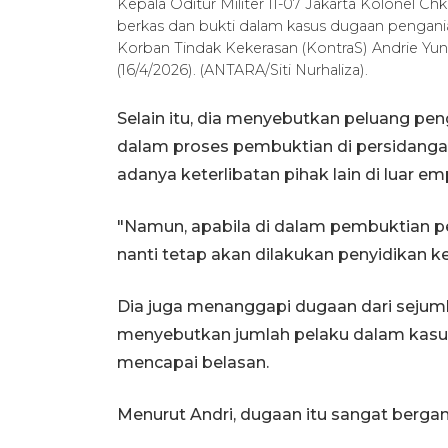
Kepala Oditur Militer II-07 Jakarta Kolonel C
berkas dan bukti dalam kasus dugaan pengania
Korban Tindak Kekerasan (KontraS) Andrie Yunu
(16/4/2026). (ANTARA/Siti Nurhaliza).
Selain itu, dia menyebutkan peluang pe
dalam proses pembuktian di persidanga
adanya keterlibatan pihak lain di luar e
"Namun, apabila di dalam pembuktian p
nanti tetap akan dilakukan penyidikan kem
Dia juga menanggapi dugaan dari sejumla
menyebutkan jumlah pelaku dalam kasus 
mencapai belasan.
Menurut Andri, dugaan itu sangat berga