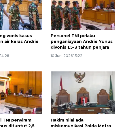
ang vonis kasus
Personel TNI pelaku
n air keras Andrie
penganiayaan Andrie Yunus
divonis 1,5-3 tahun penjara
 14:28
10 Juni 2026 13:22
l TNI penyiram
Hakim nilai ada
nus dituntut 2,5
miskomunikasi Polda Metro