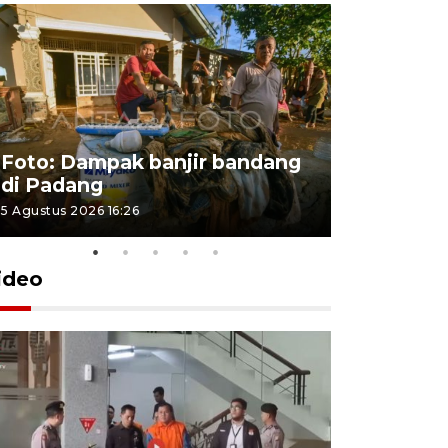
Foto: Dampak banjir bandang
Foto: Dist
di Padang
Kabupate
5 Agustus 2026 16:26
31 Juli 2026 13
ideo