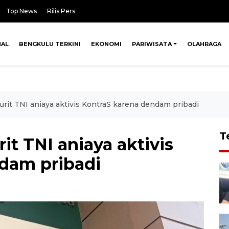
Top News
Rilis Pers
NAL
BENGKULU TERKINI
EKONOMI
PARIWISATA
OLAHRAGA
rit TNI aniaya aktivis KontraS karena dendam pribadi
T
t TNI aniaya aktivis
dam pribadi