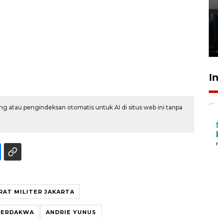
Ledakan rumah di Grand
Polonia Medan diduga akibat
kebocoran gas - VIDEO
21 Juli 2026 15:45
I
g atau pengindeksan otomatis untuk AI di situs web ini tanpa
RAT MILITER JAKARTA
TERDAKWA
ANDRIE YUNUS