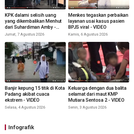
KPK dalami selisih uang
Menkes tegaskan perbaikan
yang dikembalikan Menhut
layanan usai kasus pasien
dari Suhardiman Amby -
BPJS viral - VIDEO
VIDEO
Jumat, 7 Agustus 2026
Kamis, 6 Agustus 2026
Banjir kepung 15 titik di Kota
Keluarga dengan dua balita
Padang akibat cuaca
selamat dari maut KMP
ekstrem - VIDEO
Mutiara Sentosa 2 - VIDEO
Selasa, 4 Agustus 2026
Senin, 3 Agustus 2026
Infografik