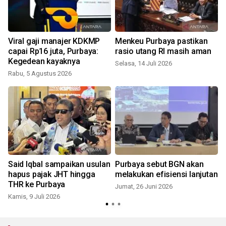
Viral gaji manajer KDKMP
Menkeu Purbaya pastikan
i
capai Rp16 juta, Purbaya:
rasio utang RI masih aman
Kegedean kayaknya
Selasa, 14 Juli 2026
Rabu, 5 Agustus 2026
K
Said Iqbal sampaikan usulan
Purbaya sebut BGN akan
hapus pajak JHT hingga
melakukan efisiensi lanjutan
THR ke Purbaya
Jumat, 26 Juni 2026
Kamis, 9 Juli 2026
S