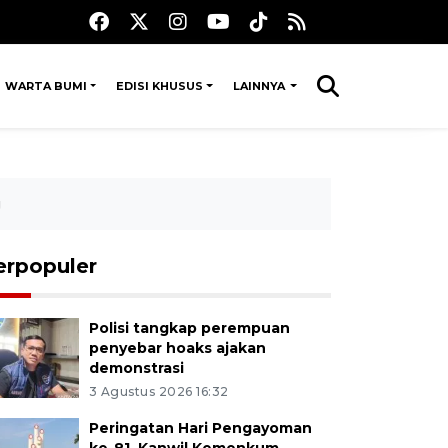
WARTA BUMI
EDISI KHUSUS
LAINNYA
g
erpopuler
Polisi tangkap perempuan
penyebar hoaks ajakan
demonstrasi
3 Agustus 2026 16:32
Peringatan Hari Pengayoman