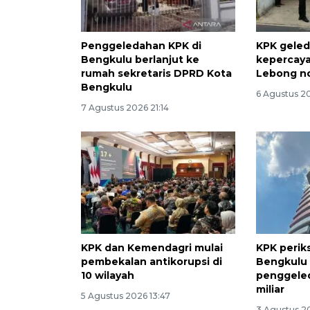
Penggeledahan KPK di
KPK geled
Bengkulu berlanjut ke
kepercaya
rumah sekretaris DPRD Kota
Lebong no
Bengkulu
6 Agustus 20
7 Agustus 2026 21:14
KPK dan Kemendagri mulai
KPK perik
pembekalan antikorupsi di
Bengkulu 
10 wilayah
penggeled
miliar
5 Agustus 2026 13:47
3 Agustus 20