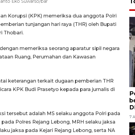
T
anto Eko Suwarso/bar
an Korupsi (KPK) memeriksa dua anggota Polri
mberian tunjangan hari raya (THR) oleh Bupati
 Thobari.
 dengan memeriksa seorang aparatur sipil negara
nataan Ruang, Perumahan dan Kawasan
intai keterangan terkait dugaan pemberian THR
Bicara KPK Budi Prasetyo kepada para jurnalis di
P
b
D
ksi tersebut adalah MS selaku anggota Polri pada
7 
i pada Polres Rejang Lebong, MRH selaku jaksa
aku jaksa pada Kejari Rejang Lebong, serta NA