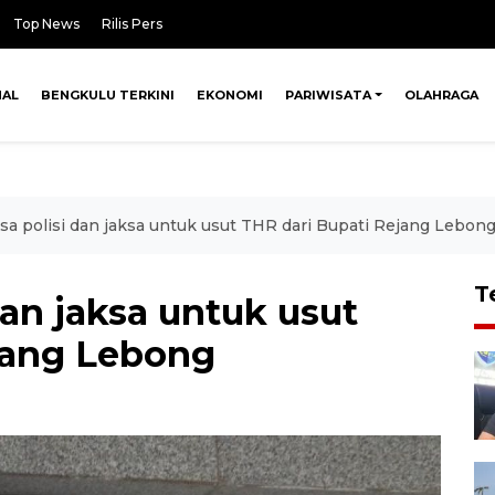
Top News
Rilis Pers
NAL
BENGKULU TERKINI
EKONOMI
PARIWISATA
OLAHRAGA
sa polisi dan jaksa untuk usut THR dari Bupati Rejang Lebon
T
dan jaksa untuk usut
jang Lebong