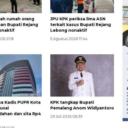
ah rumah orang
JPU KPK periksa lima ASN
an Bupati Rejang
terkait kasus Bupati Rejang
naktif
Lebong nonaktif
26 21:18
5 Agustus 2026 17:44
160 ribu sambungan baru
sa Kadis PUPR Kota
KPK tangkap Bupati
jaringan gas 2026
usai
Pemalang Anom Widiyantoro
ahan dan sita Rp4
2026-08-07 18:00:00
29 Juli 2026 08:39
26 14:01