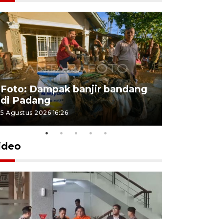
Foto: Dampak banjir bandang
Foto: Dist
di Padang
Kabupate
5 Agustus 2026 16:26
31 Juli 2026 13
ideo