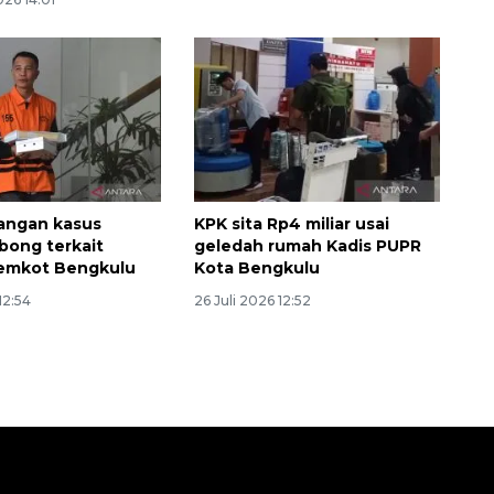
ngan kasus
KPK sita Rp4 miliar usai
bong terkait
geledah rumah Kadis PUPR
Pemkot Bengkulu
Kota Bengkulu
12:54
26 Juli 2026 12:52