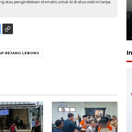
g atau pengindeksan otomatis untuk AI di situs web ini tanpa
Ledakan rumah di Grand
Polonia Medan diduga akibat
kebocoran gas - VIDEO
21 Juli 2026 15:45
I
AP REJANG LEBONG