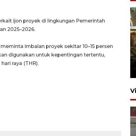
rkait ijon proyek di lingkungan Pemerintah
an 2025–2026.
eminta imbalan proyek sekitar 10–15 persen
Foto: Lokasi ledakan bom
an digunakan untuk kepentingan tertentu,
rakitan di Padang
ari raya (THR).
15 Juli 2026 14:05
V