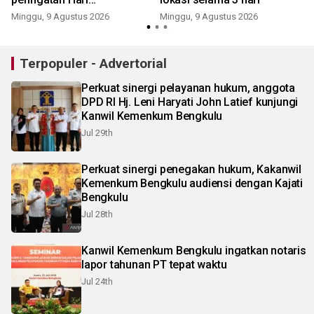
Pengayoman ke-81
Minggu, 9 Agustus 2026
Minggu, 9 Agustus 2026
Terpopuler - Advertorial
Perkuat sinergi pelayanan hukum, anggota
DPD RI Hj. Leni Haryati John Latief kunjungi
Kanwil Kemenkum Bengkulu
Jul 29th
Perkuat sinergi penegakan hukum, Kakanwil
Kemenkum Bengkulu audiensi dengan Kajati
Bengkulu
Jul 28th
Kanwil Kemenkum Bengkulu ingatkan notaris
lapor tahunan PT tepat waktu
Jul 24th