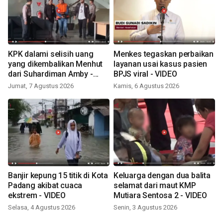
KPK dalami selisih uang
Menkes tegaskan perbaikan
yang dikembalikan Menhut
layanan usai kasus pasien
dari Suhardiman Amby -
BPJS viral - VIDEO
VIDEO
Jumat, 7 Agustus 2026
Kamis, 6 Agustus 2026
Banjir kepung 15 titik di Kota
Keluarga dengan dua balita
Padang akibat cuaca
selamat dari maut KMP
ekstrem - VIDEO
Mutiara Sentosa 2 - VIDEO
Selasa, 4 Agustus 2026
Senin, 3 Agustus 2026