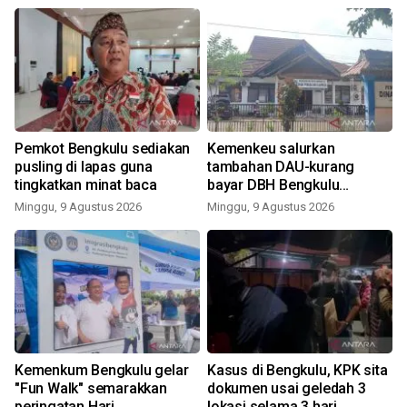
Pemkot Bengkulu sediakan
Kemenkeu salurkan
pusling di lapas guna
tambahan DAU-kurang
tingkatkan minat baca
bayar DBH Bengkulu
Rp193,09 M
Minggu, 9 Agustus 2026
Minggu, 9 Agustus 2026
Kemenkum Bengkulu gelar
Kasus di Bengkulu, KPK sita
"Fun Walk" semarakkan
dokumen usai geledah 3
peringatan Hari
lokasi selama 3 hari