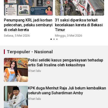
Penumpang KRL jadi korban
31 saksi diperiksa terkait
pelecehan, pelaku sembunyi
kecelakaan kereta di Bekasi
di celah kereta
Timur
Selasa, 5 Mei 2026
Minggu, 3 Mei 2026
R
Terpopuler - Nasional
Polisi selidiki kasus penganiayaan terhadap
artis Sali Irsalina oleh kekasihnya
4 hari lalu
KPK duga Menhut Raja Juli belum kembalikan
seluruh uang Suhardiman Amby
4 hari lalu