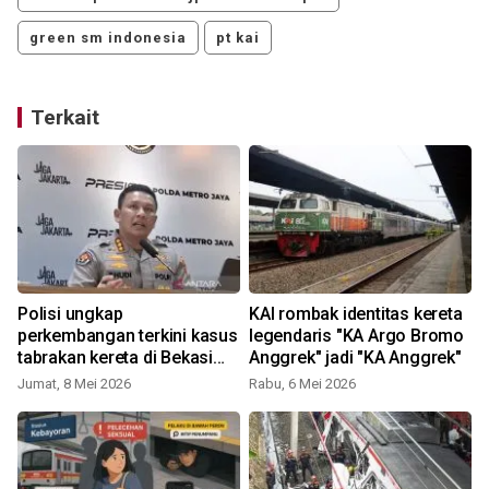
green sm indonesia
pt kai
Terkait
Polisi ungkap
KAI rombak identitas kereta
perkembangan terkini kasus
legendaris "KA Argo Bromo
tabrakan kereta di Bekasi
Anggrek" jadi "KA Anggrek"
Timur
Jumat, 8 Mei 2026
Rabu, 6 Mei 2026
K