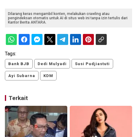
Dilarang keras mengambil konten, melakukan crawling atau
pengindeksan otomatis untuk AI di situs web ini tanpa izin tertulis dari
Kantor Berita ANTARA.
Tags:
Bank BJB
Dedi Mulyadi
Susi Pudjiastuti
Ayi Subarna
KDM
Terkait