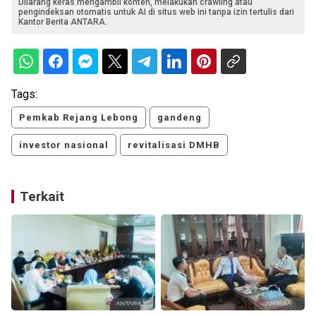
Dilarang keras mengambil konten, melakukan crawling atau
pengindeksan otomatis untuk AI di situs web ini tanpa izin tertulis dari
Kantor Berita ANTARA.
Tags:
Pemkab Rejang Lebong
gandeng
investor nasional
revitalisasi DMHB
Terkait