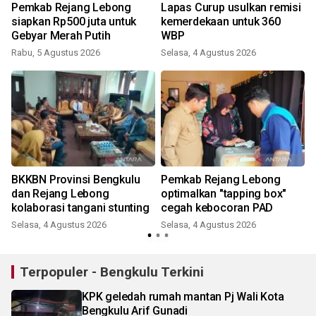
Pemkab Rejang Lebong
Lapas Curup usulkan remisi
siapkan Rp500 juta untuk
kemerdekaan untuk 360
Gebyar Merah Putih
WBP
Rabu, 5 Agustus 2026
Selasa, 4 Agustus 2026
BKKBN Provinsi Bengkulu
Pemkab Rejang Lebong
dan Rejang Lebong
optimalkan "tapping box"
kolaborasi tangani stunting
cegah kebocoran PAD
Selasa, 4 Agustus 2026
Selasa, 4 Agustus 2026
R
Terpopuler - Bengkulu Terkini
KPK geledah rumah mantan Pj Wali Kota
Bengkulu Arif Gunadi