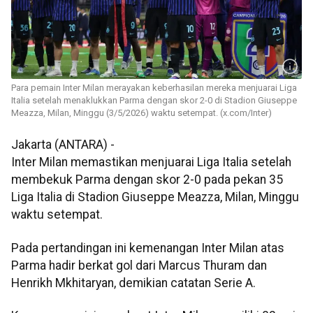
Para pemain Inter Milan merayakan keberhasilan mereka menjuarai Liga
Italia setelah menaklukkan Parma dengan skor 2-0 di Stadion Giuseppe
Meazza, Milan, Minggu (3/5/2026) waktu setempat. (x.com/Inter)
Jakarta (ANTARA) -
Inter Milan memastikan menjuarai Liga Italia setelah
membekuk Parma dengan skor 2-0 pada pekan 35
Liga Italia di Stadion Giuseppe Meazza, Milan, Minggu
waktu setempat.
Pada pertandingan ini kemenangan Inter Milan atas
Parma hadir berkat gol dari Marcus Thuram dan
Henrikh Mkhitaryan, demikian catatan Serie A.