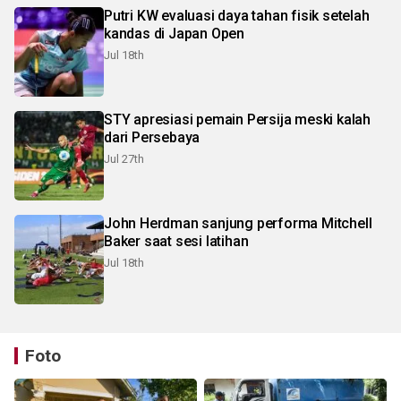
Putri KW evaluasi daya tahan fisik setelah
kandas di Japan Open
Jul 18th
STY apresiasi pemain Persija meski kalah
dari Persebaya
Jul 27th
John Herdman sanjung performa Mitchell
Baker saat sesi latihan
Jul 18th
Foto