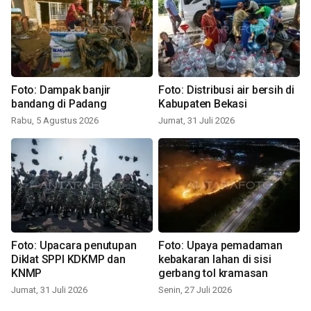
Foto: Dampak banjir
Foto: Distribusi air bersih di
bandang di Padang
Kabupaten Bekasi
Rabu, 5 Agustus 2026
Jumat, 31 Juli 2026
Foto: Upacara penutupan
Foto: Upaya pemadaman
Diklat SPPI KDKMP dan
kebakaran lahan di sisi
KNMP
gerbang tol kramasan
Jumat, 31 Juli 2026
Senin, 27 Juli 2026