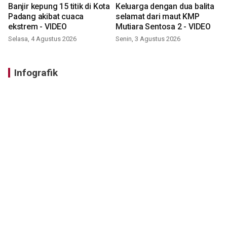
Banjir kepung 15 titik di Kota
Keluarga dengan dua balita
Padang akibat cuaca
selamat dari maut KMP
ekstrem - VIDEO
Mutiara Sentosa 2 - VIDEO
Selasa, 4 Agustus 2026
Senin, 3 Agustus 2026
Infografik