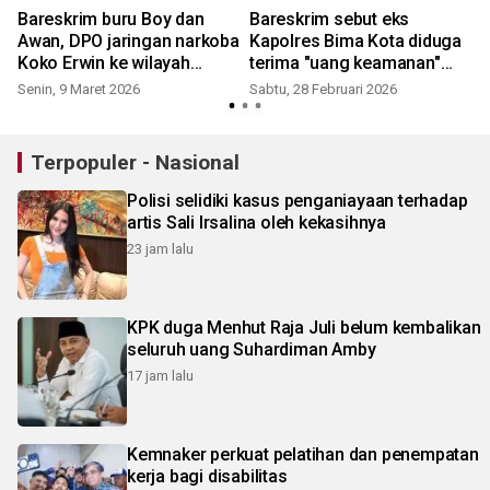
Bareskrim buru Boy dan
Bareskrim sebut eks
Awan, DPO jaringan narkoba
Kapolres Bima Kota diduga
Koko Erwin ke wilayah
terima "uang keamanan"
perbatasan
dari bandar Koko Erwin
Senin, 9 Maret 2026
Sabtu, 28 Februari 2026
R
Terpopuler - Nasional
Polisi selidiki kasus penganiayaan terhadap
artis Sali Irsalina oleh kekasihnya
23 jam lalu
KPK duga Menhut Raja Juli belum kembalikan
seluruh uang Suhardiman Amby
17 jam lalu
Kemnaker perkuat pelatihan dan penempatan
kerja bagi disabilitas