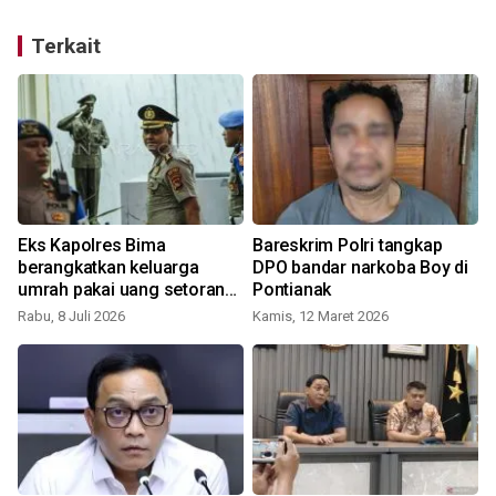
Terkait
Eks Kapolres Bima
Bareskrim Polri tangkap
berangkatkan keluarga
DPO bandar narkoba Boy di
umrah pakai uang setoran
Pontianak
narkoba
d
Rabu, 8 Juli 2026
Kamis, 12 Maret 2026
J