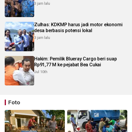
3 jam lalu
Zulhas: KDKMP harus jadi motor ekonomi
desa berbasis potensi lokal
3 jam lalu
Hakim: Pemilik Blueray Cargo beri suap
Rp91,77 M ke pejabat Bea Cukai
Jul 10th
Foto