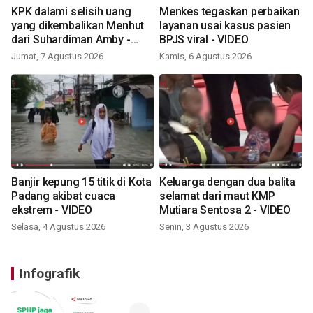
KPK dalami selisih uang
Menkes tegaskan perbaikan
yang dikembalikan Menhut
layanan usai kasus pasien
dari Suhardiman Amby -
BPJS viral - VIDEO
VIDEO
Jumat, 7 Agustus 2026
Kamis, 6 Agustus 2026
Banjir kepung 15 titik di Kota
Keluarga dengan dua balita
Padang akibat cuaca
selamat dari maut KMP
ekstrem - VIDEO
Mutiara Sentosa 2 - VIDEO
Selasa, 4 Agustus 2026
Senin, 3 Agustus 2026
Infografik