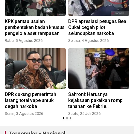
KPK pantau usulan
DPR apresiasi petugas Bea
pembentukan badan khusus
Cukai cegah pilot
pengelola aset rampasan
selundupkan narkoba
Rabu, 5 Agustus 2026
Selasa, 4 Agustus 2026
R
DPR dukung pemerintah
Sahroni: Harusnya
larang total vape untuk
kejaksaan pakaikan rompi
cegah narkoba
tahanan ke Febrie
Adriansyah
Senin, 3 Agustus 2026
Sabtu, 25 Juli 2026
J
Terpopuler - Nasional