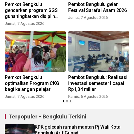
Pemkot Bengkulu
Pemkot Bengkulu gelar
gencarkan program SGS
Festival Sarafal Anam 2026
guna tingkatkan disiplin
Jumat, 7 Agustus 2026
pelajar
Jumat, 7 Agustus 2026
Pemkot Bengkulu
Pemkot Bengkulu: Realisasi
optimalkan Program CKG
investasi semester I capai
bagi kalangan pelajar
Rp1,34 miliar
Jumat, 7 Agustus 2026
Kamis, 6 Agustus 2026
Terpopuler - Bengkulu Terkini
KPK geledah rumah mantan Pj Wali Kota
Bengkulu Arif Gunadi