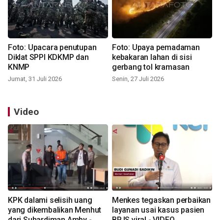
Foto: Upacara penutupan
Foto: Upaya pemadaman
Diklat SPPI KDKMP dan
kebakaran lahan di sisi
KNMP
gerbang tol kramasan
Jumat, 31 Juli 2026
Senin, 27 Juli 2026
Video
KPK dalami selisih uang
Menkes tegaskan perbaikan
yang dikembalikan Menhut
layanan usai kasus pasien
dari Suhardiman Amby -
BPJS viral - VIDEO