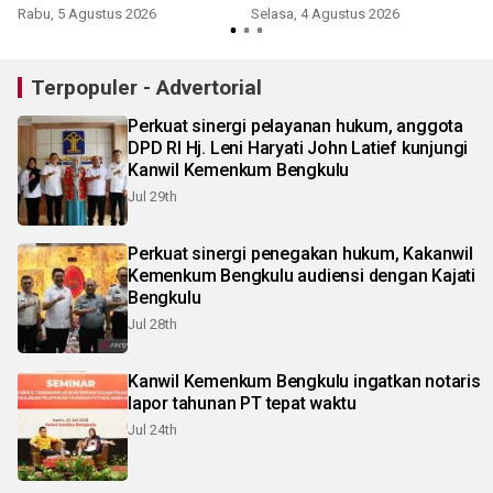
laksanakan upacara tabur
Kakanwil tekankan integritas
Rabu, 5 Agustus 2026
Selasa, 4 Agustus 2026
K
bunga dan ziarah di TMP
dan profesionalisme
Balai Buntar
Terpopuler - Advertorial
Perkuat sinergi pelayanan hukum, anggota
DPD RI Hj. Leni Haryati John Latief kunjungi
Kanwil Kemenkum Bengkulu
Jul 29th
Perkuat sinergi penegakan hukum, Kakanwil
Kemenkum Bengkulu audiensi dengan Kajati
Bengkulu
Jul 28th
Kanwil Kemenkum Bengkulu ingatkan notaris
lapor tahunan PT tepat waktu
Jul 24th