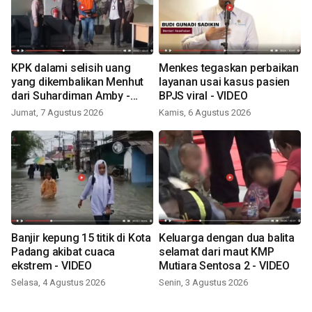
KPK dalami selisih uang
Menkes tegaskan perbaikan
yang dikembalikan Menhut
layanan usai kasus pasien
dari Suhardiman Amby -
BPJS viral - VIDEO
VIDEO
Jumat, 7 Agustus 2026
Kamis, 6 Agustus 2026
Banjir kepung 15 titik di Kota
Keluarga dengan dua balita
Padang akibat cuaca
selamat dari maut KMP
ekstrem - VIDEO
Mutiara Sentosa 2 - VIDEO
Selasa, 4 Agustus 2026
Senin, 3 Agustus 2026