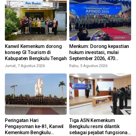
n
Kanwil Kemenkum dorong
Menkum: Dorong kepastian
konsep GI Tourism di
hukum investasi, mulai
Kabupaten Bengkulu Tengah
September 2026, 470
layanan Kementerian Hukum
Jumat, 7 Agustus 2026
Rabu, 5 Agustus 2026
hanya bisa diakses digital
Peringatan Hari
Tiga ASN Kemenkum
Pengayoman ke-81, Kanwil
Bengkulu resmi dilantik
Kemenkum Bengkulu
sebagai pejabat fungsional,