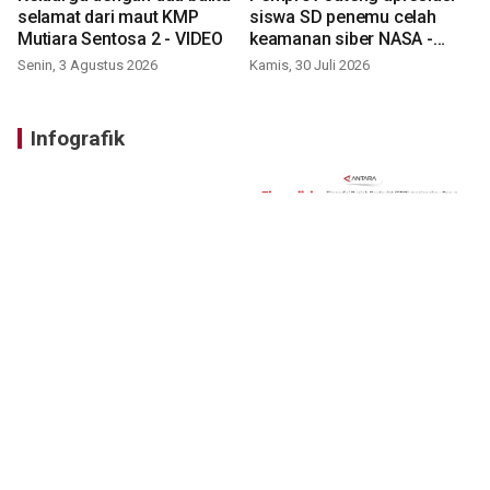
selamat dari maut KMP
siswa SD penemu celah
Mutiara Sentosa 2 - VIDEO
keamanan siber NASA -
VIDEO
Senin, 3 Agustus 2026
Kamis, 30 Juli 2026
Infografik