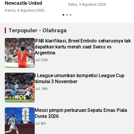
Newcastle United
Rabu, 5 Agustus 2026
Kamis, 6 Agustus 2026
S
Terpopuler - Olahraga
IFAB klarifikasi, Breel Embolo seharusnya tak
dapatkan kartu merah saat Swiss vs
Argentina
Jul 29th
I.League umumkan kompetisi League Cup
dimulai 3 November
Jul 18th
Messi pimpin perburuan Sepatu Emas Piala
Dunia 2026
Jul 8th