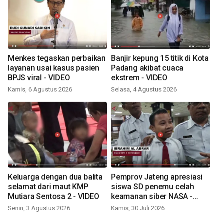
Menkes tegaskan perbaikan
Banjir kepung 15 titik di Kota
layanan usai kasus pasien
Padang akibat cuaca
BPJS viral - VIDEO
ekstrem - VIDEO
Kamis, 6 Agustus 2026
Selasa, 4 Agustus 2026
Keluarga dengan dua balita
Pemprov Jateng apresiasi
selamat dari maut KMP
siswa SD penemu celah
Mutiara Sentosa 2 - VIDEO
keamanan siber NASA -
VIDEO
Senin, 3 Agustus 2026
Kamis, 30 Juli 2026