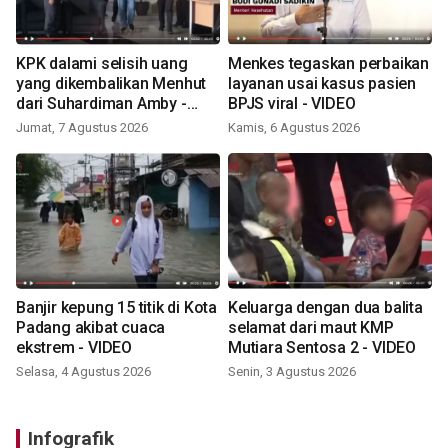
KPK dalami selisih uang
Menkes tegaskan perbaikan
yang dikembalikan Menhut
layanan usai kasus pasien
dari Suhardiman Amby -
BPJS viral - VIDEO
VIDEO
Jumat, 7 Agustus 2026
Kamis, 6 Agustus 2026
Banjir kepung 15 titik di Kota
Keluarga dengan dua balita
Padang akibat cuaca
selamat dari maut KMP
ekstrem - VIDEO
Mutiara Sentosa 2 - VIDEO
Selasa, 4 Agustus 2026
Senin, 3 Agustus 2026
Infografik