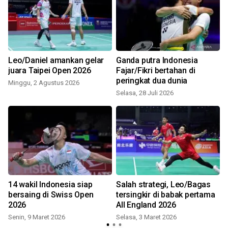
Leo/Daniel amankan gelar
Ganda putra Indonesia
juara Taipei Open 2026
Fajar/Fikri bertahan di
peringkat dua dunia
Minggu, 2 Agustus 2026
Selasa, 28 Juli 2026
S
l
14 wakil Indonesia siap
Salah strategi, Leo/Bagas
bersaing di Swiss Open
tersingkir di babak pertama
2026
All England 2026
Senin, 9 Maret 2026
Selasa, 3 Maret 2026
J