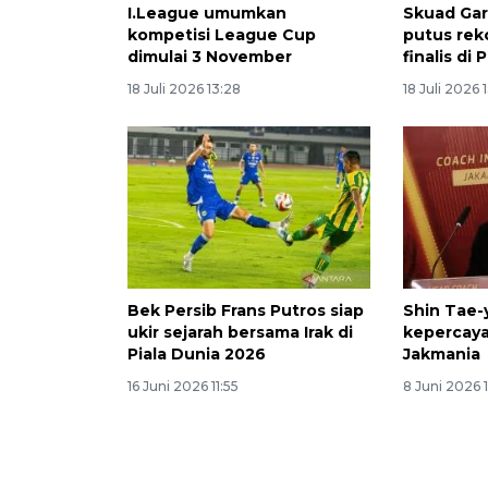
I.League umumkan
Skuad Ga
kompetisi League Cup
putus reko
dimulai 3 November
finalis di 
18 Juli 2026 13:28
18 Juli 2026 
Bek Persib Frans Putros siap
Shin Tae-
ukir sejarah bersama Irak di
kepercaya
Piala Dunia 2026
Jakmania
16 Juni 2026 11:55
8 Juni 2026 