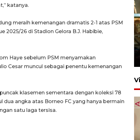
,” katanya.
ndung meraih kemenangan dramatis 2-1 atas PSM
2025/26 di Stadion Gelora B.J. Habibie,
Foto: Lokasi ledakan bom
rakitan di Padang
Thom Haye sebelum PSM menyamakan
15 Juli 2026 14:05
Julio Cesar muncul sebagai penentu kemenangan
V
i puncak klasemen sementara dengan koleksi 78
ul dua angka atas Borneo FC yang hanya bermain
gan satu laga tersisa.
KPK nyatakan analisis laporan