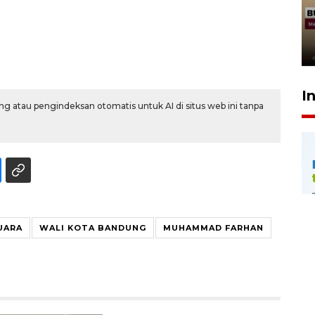
penolakan gratifikasi Menhut
rampung - VIDEO
17 Juli 2026 13:24
I
g atau pengindeksan otomatis untuk AI di situs web ini tanpa
UARA
WALI KOTA BANDUNG
MUHAMMAD FARHAN