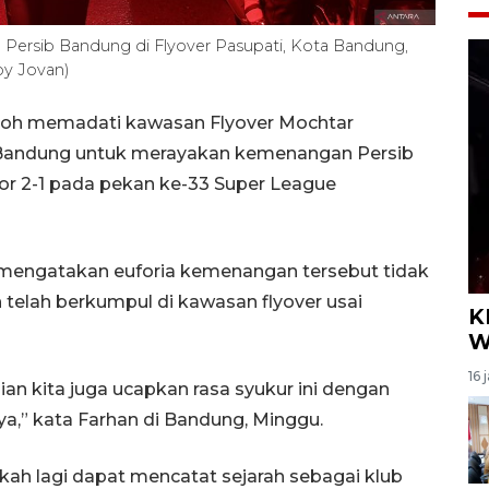
ersib Bandung di Flyover Pasupati, Kota Bandung,
by Jovan)
toh memadati kawasan Flyover Mochtar
 Bandung untuk merayakan kemenangan Persib
r 2-1 pada pekan ke-33 Super League
engatakan euforia kemenangan tersebut tidak
telah berkumpul di kawasan flyover usai
K
W
16 
ian kita juga ucapkan rasa syukur ini dengan
a,” kata Farhan di Bandung, Minggu.
ah lagi dapat mencatat sejarah sebagai klub