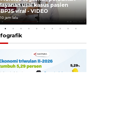
layanan usai kasus pasien
Padang a
BPJS viral - VIDEO
- VIDEO
10 jam lalu
4 Agustus 2026
nfografik