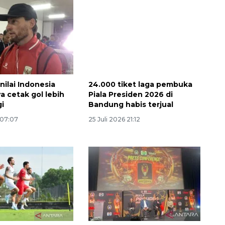
nilai Indonesia
24.000 tiket laga pembuka
a cetak gol lebih
Piala Presiden 2026 di
gi
Bandung habis terjual
 07:07
25 Juli 2026 21:12
Memberantas kejahatan
jalanan Jakarta
2026-08-05 18:00:00