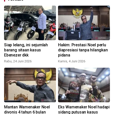
Siap lelang, ini sejumlah
Hakim: Prestasi Noel perlu
n
barang sitaan kasus
diapresiasi tanpa hilangkan
Ebenezer dkk
pidana
Rabu, 24 Juni 2026
Kamis, 4 Juni 2026
S
Mantan Wamenaker Noel
Eks Wamenaker Noel hadapi
divonis 4 tahun 6 bulan
sidang putusan kasus