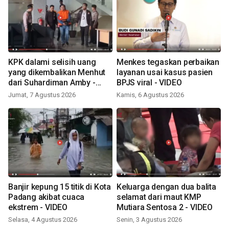
KPK dalami selisih uang
Menkes tegaskan perbaikan
yang dikembalikan Menhut
layanan usai kasus pasien
dari Suhardiman Amby -
BPJS viral - VIDEO
VIDEO
Jumat, 7 Agustus 2026
Kamis, 6 Agustus 2026
Banjir kepung 15 titik di Kota
Keluarga dengan dua balita
Padang akibat cuaca
selamat dari maut KMP
ekstrem - VIDEO
Mutiara Sentosa 2 - VIDEO
Selasa, 4 Agustus 2026
Senin, 3 Agustus 2026