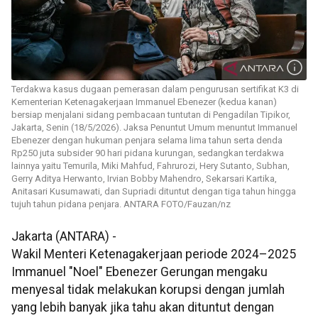
Terdakwa kasus dugaan pemerasan dalam pengurusan sertifikat K3 di
Kementerian Ketenagakerjaan Immanuel Ebenezer (kedua kanan)
bersiap menjalani sidang pembacaan tuntutan di Pengadilan Tipikor,
Jakarta, Senin (18/5/2026). Jaksa Penuntut Umum menuntut Immanuel
Ebenezer dengan hukuman penjara selama lima tahun serta denda
Rp250 juta subsider 90 hari pidana kurungan, sedangkan terdakwa
lainnya yaitu Temurila, Miki Mahfud, Fahrurozi, Hery Sutanto, Subhan,
Gerry Aditya Herwanto, Irvian Bobby Mahendro, Sekarsari Kartika,
Anitasari Kusumawati, dan Supriadi dituntut dengan tiga tahun hingga
tujuh tahun pidana penjara. ANTARA FOTO/Fauzan/nz
Jakarta (ANTARA) -
Wakil Menteri Ketenagakerjaan periode 2024–2025
Immanuel "Noel" Ebenezer Gerungan mengaku
menyesal tidak melakukan korupsi dengan jumlah
yang lebih banyak jika tahu akan dituntut dengan