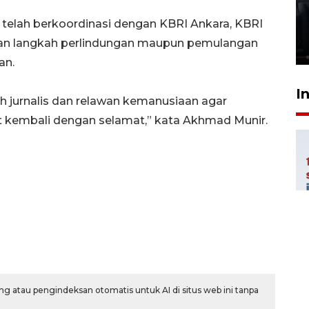
Polonia Medan diduga akibat
 telah berkoordinasi dengan KBRI Ankara, KBRI
kebocoran gas - VIDEO
an langkah perlindungan maupun pemulangan
21 Juli 2026 15:45
an.
I
h jurnalis dan relawan kemanusiaan agar
t kembali dengan selamat,” kata Akhmad Munir.
g atau pengindeksan otomatis untuk AI di situs web ini tanpa