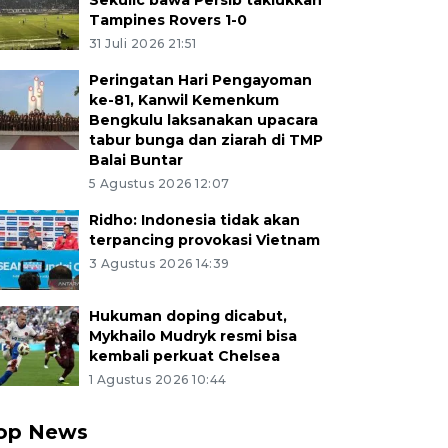
Sekulic bawa Persib taklukkan
Tampines Rovers 1-0
31 Juli 2026 21:51
Peringatan Hari Pengayoman
ke-81, Kanwil Kemenkum
Bengkulu laksanakan upacara
tabur bunga dan ziarah di TMP
Balai Buntar
5 Agustus 2026 12:07
Ridho: Indonesia tidak akan
terpancing provokasi Vietnam
3 Agustus 2026 14:39
Hukuman doping dicabut,
Mykhailo Mudryk resmi bisa
kembali perkuat Chelsea
1 Agustus 2026 10:44
op News