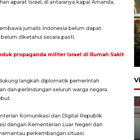
ahan aparat Israel, di antaranya kapal Amanda,
embawa jurnalis Indonesia belum dapat
belum diketahui secara pasti.
Foto: Lokasi ledakan bom
rakitan di Padang
uk propaganda militer Israel di Rumah Sakit
15 Juli 2026 14:05
V
dukung langkah diplomatik pemerintah
n dan perlindungan seluruh warga negara
but.
nterian Komunikasi dan Digital Republik
asi dengan Kementerian Luar Negeri dan
k memantau perkembangan situasi.
Ledakan rumah di Grand