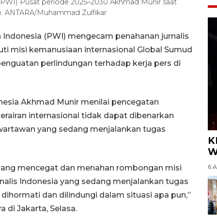
PWI) Pusat periode 2025–2030 Akhmad Munir saat
26). ANTARA/Muhammad Zulfikar
 Indonesia (PWI) mengecam penahanan jurnalis
kuti misi kemanusiaan internasional Global Sumud
enguatan perlindungan terhadap kerja pers di
esia Akhmad Munir menilai pencegatan
erairan internasional tidak dapat dibenarkan
wartawan yang sedang menjalankan tugas
K
W
 yang mencegat dan menahan rombongan misi
6 
nalis Indonesia yang sedang menjalankan tugas
 dihormati dan dilindungi dalam situasi apa pun,”
di Jakarta, Selasa.