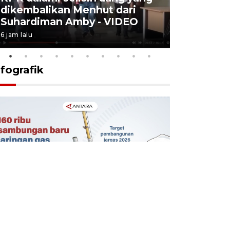
dikembalikan Menhut dari
layanan u
Suhardiman Amby - VIDEO
BPJS vira
6 jam lalu
6 Agustus 2026
nfografik