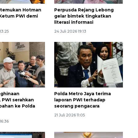
rtemukan Hotman
Perpusda Rejang Lebong
 Ketum PWI demi
gelar bimtek tingkatkan
n
literasi informasi
13:25
24 Juli 2026 19:13
nghinaan
Polda Metro Jaya terima
 PWI serahkan
laporan PWI terhadap
bahan ke Polda
seorang pengacara
21 Juli 2026 11:05
16:36