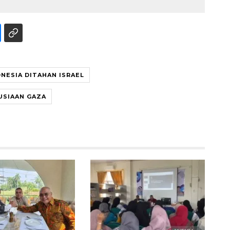
ONESIA DITAHAN ISRAEL
USIAAN GAZA
Ekonomi triwulan II-2026
tumbuh 5,29 persen
2026-08-06 18:45:00