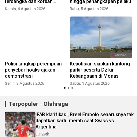
tersangka dan korban
hingga penangkapan pelaku
s
tergabung dalam komunitas
Kamis, 6 Agustus 2026
Rabu, 5 Agustus 2026
S
gay
Polisi tangkap perempuan
Kepolisian siapkan kantong
i
penyebar hoaks ajakan
parkir peserta Dzikir
demonstrasi
Kebangsaan di Monas
Senin, 3 Agustus 2026
Sabtu, 1 Agustus 2026
S
Terpopuler - Olahraga
IFAB klarifikasi, Breel Embolo seharusnya tak
dapatkan kartu merah saat Swiss vs
Argentina
Jul 29th