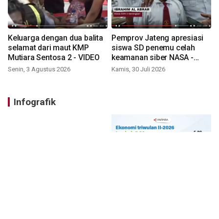
Keluarga dengan dua balita
Pemprov Jateng apresiasi
selamat dari maut KMP
siswa SD penemu celah
Mutiara Sentosa 2 - VIDEO
keamanan siber NASA -
VIDEO
Senin, 3 Agustus 2026
Kamis, 30 Juli 2026
Infografik