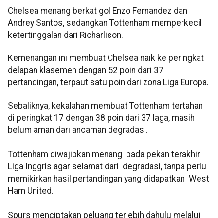
Chelsea menang berkat gol Enzo Fernandez dan
Andrey Santos, sedangkan Tottenham memperkecil
ketertinggalan dari Richarlison.
Kemenangan ini membuat Chelsea naik ke peringkat
delapan klasemen dengan 52 poin dari 37
pertandingan, terpaut satu poin dari zona Liga Europa.
Sebaliknya, kekalahan membuat Tottenham tertahan
di peringkat 17 dengan 38 poin dari 37 laga, masih
belum aman dari ancaman degradasi.
Tottenham diwajibkan menang pada pekan terakhir
Liga Inggris agar selamat dari degradasi, tanpa perlu
memikirkan hasil pertandingan yang didapatkan West
Ham United.
Spurs menciptakan peluang terlebih dahulu melalui