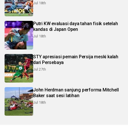
Jul 18th
Putri KW evaluasi daya tahan fisik setelah
kandas di Japan Open
Jul 18th
STY apresiasi pemain Persija meski kalah
dari Persebaya
Jul 27th
John Herdman sanjung performa Mitchell
Baker saat sesi latihan
Jul 18th