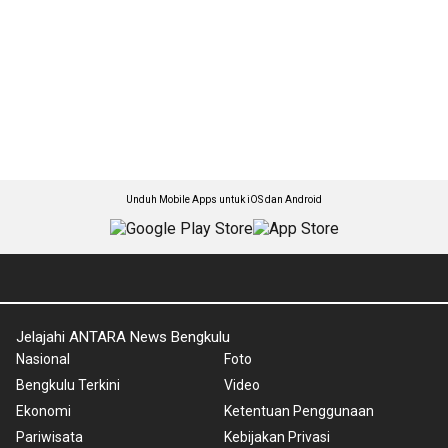
Unduh Mobile Apps untuk iOS dan Android
Jelajahi ANTARA News Bengkulu
Nasional
Foto
Bengkulu Terkini
Video
Ekonomi
Ketentuan Penggunaan
Pariwisata
Kebijakan Privasi