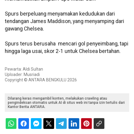
Spurs berpeluang menyamakan kedudukan dari
tendangan James Maddison, yang menyamping dari
gawang Chelsea.
Spurs terus berusaha mencari gol penyeimbang, tapi
hingga laga usai, skor 2-1 untuk Chelsea bertahan.
Pewarta: Aldi Sultan
Uploader: Musriadi
Copyright © ANTARA BENGKULU 2026
Dilarang keras mengambil konten, melakukan crawling atau
pengindeksan otomatis untuk AI di situs web ini tanpa izin tertulis dari
Kantor Berita ANTARA.