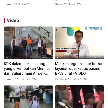
Jumat, 31 Juli 2026
Senin, 27 Juli 2026
Video
KPK dalami selisih uang
Menkes tegaskan perbaikan
yang dikembalikan Menhut
layanan usai kasus pasien
dari Suhardiman Amby -
BPJS viral - VIDEO
VIDEO
Jumat, 7 Agustus 2026
Kamis, 6 Agustus 2026