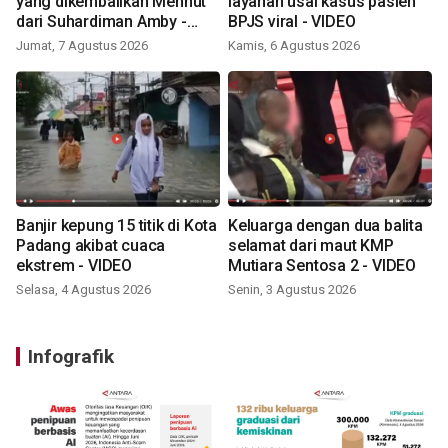
yang dikembalikan Menhut
layanan usai kasus pasien
dari Suhardiman Amby -
BPJS viral - VIDEO
VIDEO
Jumat, 7 Agustus 2026
Kamis, 6 Agustus 2026
Banjir kepung 15 titik di Kota
Keluarga dengan dua balita
Padang akibat cuaca
selamat dari maut KMP
ekstrem - VIDEO
Mutiara Sentosa 2 - VIDEO
Selasa, 4 Agustus 2026
Senin, 3 Agustus 2026
Infografik