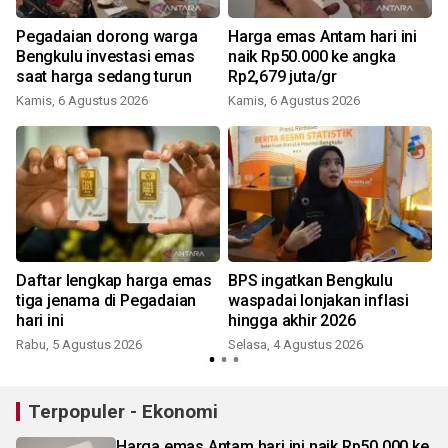
Pegadaian dorong warga
Harga emas Antam hari ini
Bengkulu investasi emas
naik Rp50.000 ke angka
saat harga sedang turun
Rp2,679 juta/gr
Kamis, 6 Agustus 2026
Kamis, 6 Agustus 2026
Daftar lengkap harga emas
BPS ingatkan Bengkulu
tiga jenama di Pegadaian
waspadai lonjakan inflasi
hari ini
hingga akhir 2026
Rabu, 5 Agustus 2026
Selasa, 4 Agustus 2026
S
Terpopuler - Ekonomi
Harga emas Antam hari ini naik Rp50.000 ke