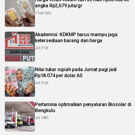
angka Rp2,679 juta/gr
1 hari lalu
Akademisi: KDKMP harus mampu jaga
ketersediaan barang dan harga
Jul 21st
Nilai tukar rupiah pada Jumat pagi jadi
Rp18.074 per dolar AS
Jul 31st
Pertamina optimalkan penyaluran Biosolar di
Bengkulu
Jul 18th