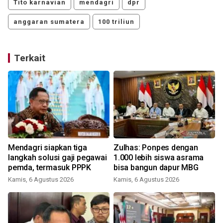
Tito karnavian
mendagri
dpr
anggaran sumatera
100 triliun
Terkait
Mendagri siapkan tiga
Zulhas: Ponpes dengan
langkah solusi gaji pegawai
1.000 lebih siswa asrama
pemda, termasuk PPPK
bisa bangun dapur MBG
Kamis, 6 Agustus 2026
Kamis, 6 Agustus 2026
J