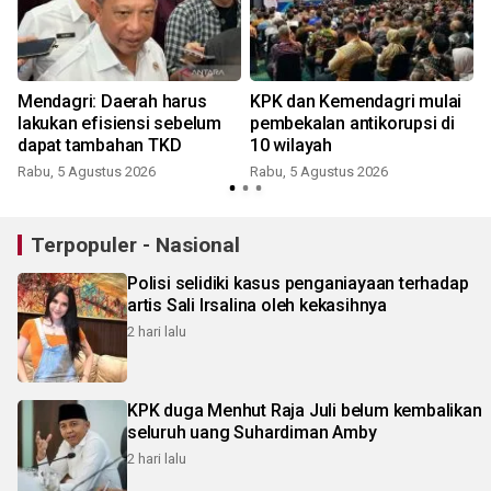
Mendagri: Daerah harus
KPK dan Kemendagri mulai
lakukan efisiensi sebelum
pembekalan antikorupsi di
dapat tambahan TKD
10 wilayah
Rabu, 5 Agustus 2026
Rabu, 5 Agustus 2026
S
Terpopuler - Nasional
Polisi selidiki kasus penganiayaan terhadap
artis Sali Irsalina oleh kekasihnya
2 hari lalu
KPK duga Menhut Raja Juli belum kembalikan
seluruh uang Suhardiman Amby
2 hari lalu