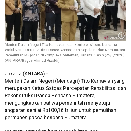
Menteri Dalam Negeri Tito Karnavian saat konferensi pers bersama
Wakil Ketua DPR RI Sufmi Dasco Ahmad dan Kepala Badan Komunikasi
Pemerintah M Qodari di kompleks parlemen, Jakarta, Senin (25/5/2026).
(ANTARA/Bagus Ahmad Rizaldi)
Jakarta (ANTARA) -
Menteri Dalam Negeri (Mendagri) Tito Karnavian yang
merupakan Ketua Satgas Percepatan Rehabilitasi dan
Rekonstruksi Pasca Bencana Sumatera,
mengungkapkan bahwa pemerintah menyetujui
anggaran senilai Rp100,16 triliun untuk pemulihan
permanen pasca bencana Sumatera.