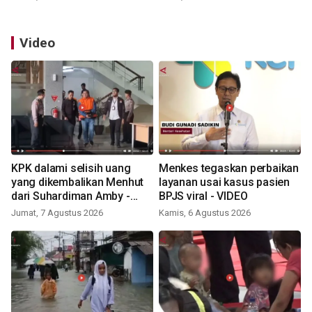
Video
KPK dalami selisih uang
Menkes tegaskan perbaikan
yang dikembalikan Menhut
layanan usai kasus pasien
dari Suhardiman Amby -
BPJS viral - VIDEO
VIDEO
Jumat, 7 Agustus 2026
Kamis, 6 Agustus 2026