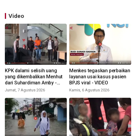
Video
KPK dalami selisih uang
Menkes tegaskan perbaikan
yang dikembalikan Menhut
layanan usai kasus pasien
dari Suhardiman Amby -
BPJS viral - VIDEO
VIDEO
Jumat, 7 Agustus 2026
Kamis, 6 Agustus 2026