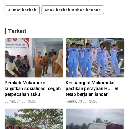
Jumat berkah
Anak berkebutuhan khusus
Terkait
Pemkab Mukomuko
Kesbangpol Mukomuko
lanjutkan sosialisasi cegah
pastikan perayaan HUT RI
perpecahan suku
tetap berjalan lancar
Jumat, 31 Juli 2026
Kamis, 30 Juli 2026
S