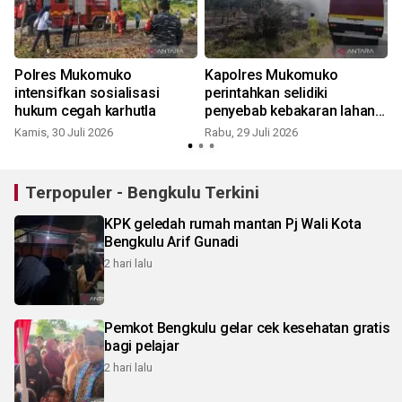
Polres Mukomuko
Kapolres Mukomuko
intensifkan sosialisasi
perintahkan selidiki
hukum cegah karhutla
penyebab kebakaran lahan
bandara
Kamis, 30 Juli 2026
Rabu, 29 Juli 2026
S
Terpopuler - Bengkulu Terkini
KPK geledah rumah mantan Pj Wali Kota
Bengkulu Arif Gunadi
2 hari lalu
Pemkot Bengkulu gelar cek kesehatan gratis
bagi pelajar
2 hari lalu