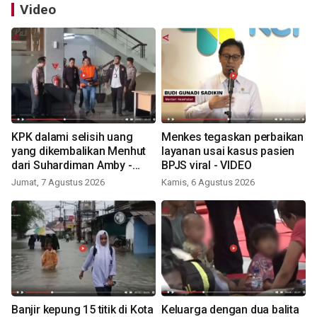
Video
KPK dalami selisih uang
Menkes tegaskan perbaikan
yang dikembalikan Menhut
layanan usai kasus pasien
dari Suhardiman Amby -
BPJS viral - VIDEO
VIDEO
Jumat, 7 Agustus 2026
Kamis, 6 Agustus 2026
Banjir kepung 15 titik di Kota
Keluarga dengan dua balita