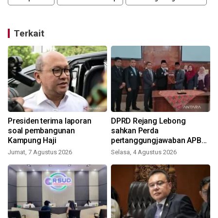
Terkait
Presiden terima laporan
DPRD Rejang Lebong
soal pembangunan
sahkan Perda
Kampung Haji
pertanggungjawaban APBD
2025
Jumat, 7 Agustus 2026
Selasa, 4 Agustus 2026
R