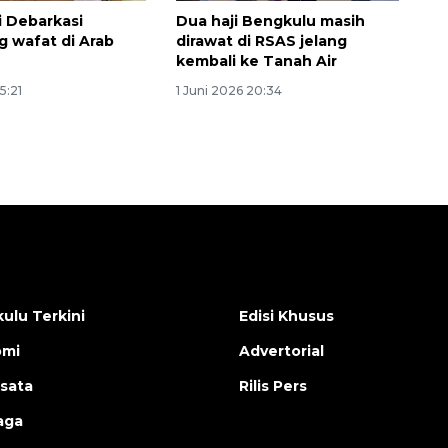
i Debarkasi
Dua haji Bengkulu masih
 wafat di Arab
dirawat di RSAS jelang
kembali ke Tanah Air
5:21
1 Juni 2026 20:34
ulu Terkini
Edisi Khusus
omi
Advertorial
isata
Rilis Pers
aga