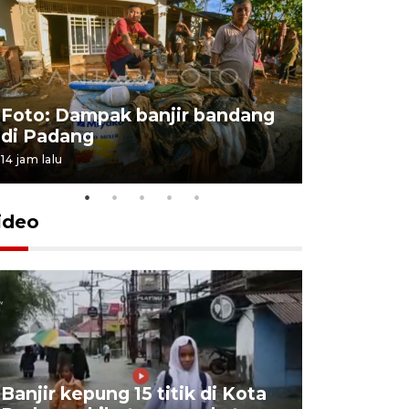
Foto: Dampak banjir bandang
Foto: Dist
di Padang
Kabupate
14 jam lalu
31 Juli 2026 13
ideo
Banjir kepung 15 titik di Kota
Keluarga 