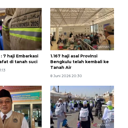
: 7 haji Embarkasi
1.167 haji asal Provinsi
fat di tanah suci
Bengkulu telah kembali ke
Tanah Air
1:13
8 Juni 2026 20:30
Belanja turis asing beri angin
segar bagi ekonomi
2026-08-05 09:00:00