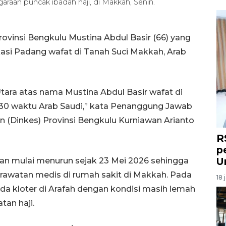
araan puncak ibadah haji, di Makkah, Senin.
rovinsi Bengkulu Mustina Abdul Basir (66) yang
si Padang wafat di Tanah Suci Makkah, Arab
tara atas nama Mustina Abdul Basir wafat di
.30 waktu Arab Saudi,” kata Penanggung Jawab
 (Dinkes) Provinsi Bengkulu Kurniawan Arianto
R
p
U
an mulai menurun sejak 23 Mei 2026 sehingga
awatan medis di rumah sakit di Makkah. Pada
18 
a kloter di Arafah dengan kondisi masih lemah
an haji.