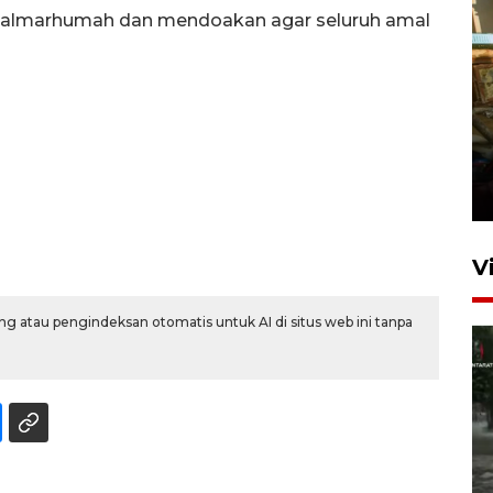
 almarhumah dan mendoakan agar seluruh amal
Foto: Lokasi ledakan bom
rakitan di Padang
15 Juli 2026 14:05
V
g atau pengindeksan otomatis untuk AI di situs web ini tanpa
Polisi sebut pelaku peledakan