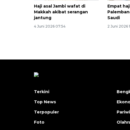
Haji asal Jambi wafat di
Empat haj
Makkah akibat serangan
Palembang
jantung
Saudi
4 Juni 2026 07:54
2 Juni 2026 1
Terkini
Bengk
Top News
Ekon
Terpopuler
Pariw
Foto
Olahr