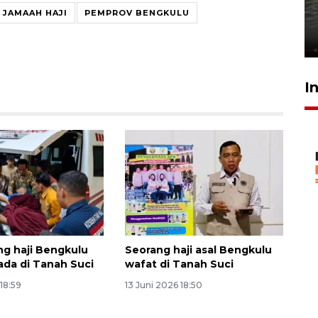
bom di MAN 3 Padang korban
JAMAAH HAJI
PEMPROV BENGKULU
perundungan - VIDEO
15 Juli 2026 11:33
I
ng haji Bengkulu
Seorang haji asal Bengkulu
ada di Tanah Suci
wafat di Tanah Suci
 18:59
13 Juni 2026 18:50