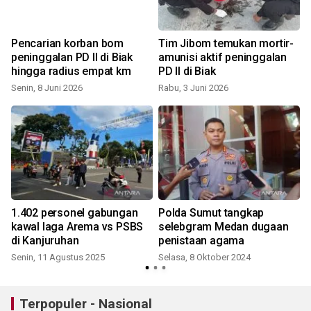
Pencarian korban bom
Tim Jibom temukan mortir-
h
peninggalan PD II di Biak
amunisi aktif peninggalan
hingga radius empat km
PD II di Biak
Senin, 8 Juni 2026
Rabu, 3 Juni 2026
1.402 personel gabungan
Polda Sumut tangkap
kawal laga Arema vs PSBS
selebgram Medan dugaan
di Kanjuruhan
penistaan agama
Senin, 11 Agustus 2025
Selasa, 8 Oktober 2024
S
Terpopuler - Nasional