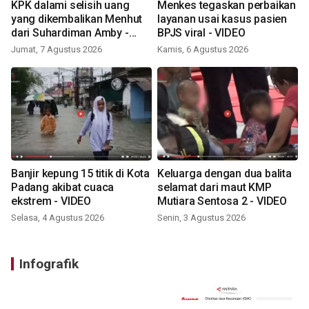
KPK dalami selisih uang
Menkes tegaskan perbaikan
yang dikembalikan Menhut
layanan usai kasus pasien
dari Suhardiman Amby -
BPJS viral - VIDEO
VIDEO
Jumat, 7 Agustus 2026
Kamis, 6 Agustus 2026
Banjir kepung 15 titik di Kota
Keluarga dengan dua balita
Padang akibat cuaca
selamat dari maut KMP
ekstrem - VIDEO
Mutiara Sentosa 2 - VIDEO
Selasa, 4 Agustus 2026
Senin, 3 Agustus 2026
Infografik