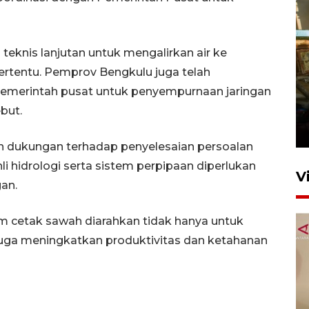
 teknis lanjutan untuk mengalirkan air ke
ertentu. Pemprov Bengkulu juga telah
merintah pusat untuk penyempurnaan jaringan
Foto: Lokasi ledakan bom
rakitan di Padang
but.
15 Juli 2026 14:05
 dukungan terhadap penyelesaian persoalan
hli hidrologi serta sistem perpipaan diperlukan
V
gan.
cetak sawah diarahkan tidak hanya untuk
juga meningkatkan produktivitas dan ketahanan
KPK nyatakan analisis laporan