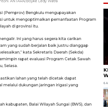
 Antoni. ANTARA/Boyke Ledy Watra
nsi (Pemprov) Bengkulu mengupayakan
gasi untuk mengoptimalkan pemanfaatan Program
yah di provinsi itu.
ngalir. Ini yang harus segera kita carikan
am yang sudah berjalan baik justru dianggap
selesaikan,” kata Sekretaris Daerah (Sekda)
memimpin rapat evaluasi Program Cetak Sawah
, Selasa.
K
W
tikan lahan yang telah dicetak dapat
6 
 melalui dukungan jaringan irigasi yang
ah kabupaten, Balai Wilayah Sungai (BWS), dan