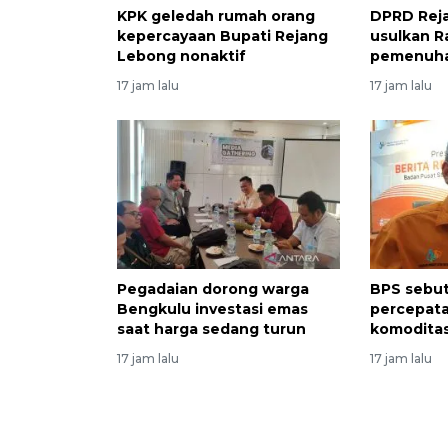
KPK geledah rumah orang
DPRD Rej
kepercayaan Bupati Rejang
usulkan Ra
Lebong nonaktif
pemenuhan
17 jam lalu
17 jam lalu
Pegadaian dorong warga
BPS sebut
Bengkulu investasi emas
percepatan
saat harga sedang turun
komodita
17 jam lalu
17 jam lalu