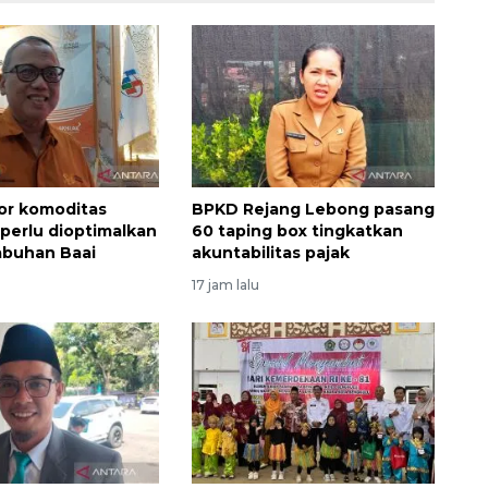
or komoditas
BPKD Rejang Lebong pasang
perlu dioptimalkan
60 taping box tingkatkan
abuhan Baai
akuntabilitas pajak
17 jam lalu
Ekspedisi Rupiah Berdaulat
2026 sambangi Papua
2026-08-06 13:15:00