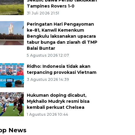
Sekulic bawa Persib taklukkan
Tampines Rovers 1-0
31 Juli 2026 21:51
Peringatan Hari Pengayoman
ke-81, Kanwil Kemenkum
Bengkulu laksanakan upacara
tabur bunga dan ziarah di TMP
Balai Buntar
5 Agustus 2026 12:07
Ridho: Indonesia tidak akan
terpancing provokasi Vietnam
3 Agustus 2026 14:39
Hukuman doping dicabut,
Mykhailo Mudryk resmi bisa
kembali perkuat Chelsea
1 Agustus 2026 10:44
op News