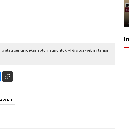
penolakan gratifikasi Menhut
rampung - VIDEO
17 Juli 2026 13:24
I
g atau pengindeksan otomatis untuk AI di situs web ini tanpa
 SAWAH