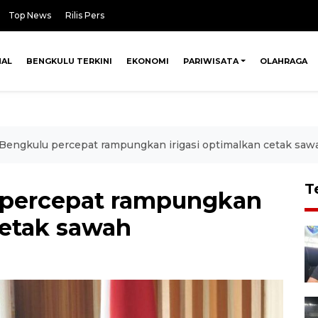
Top News
Rilis Pers
NAL
BENGKULU TERKINI
EKONOMI
PARIWISATA
OLAHRAGA
engkulu percepat rampungkan irigasi optimalkan cetak saw
T
percepat rampungkan
cetak sawah