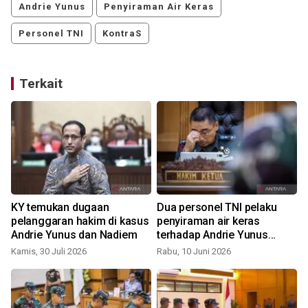
Andrie Yunus
Penyiraman Air Keras
Personel TNI
KontraS
Terkait
KY temukan dugaan
Dua personel TNI pelaku
pelanggaran hakim di kasus
penyiraman air keras
Andrie Yunus dan Nadiem
terhadap Andrie Yunus
dipecat
Kamis, 30 Juli 2026
Rabu, 10 Juni 2026
R