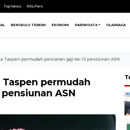
Top News
Rilis Pers
NAL
BENGKULU TERKINI
EKONOMI
PARIWISATA
OLAHRAGA
a Taspen permudah pencairan gaji ke-13 pensiunan ASN
T
a Taspen permudah
3 pensiunan ASN