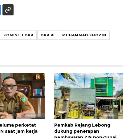
KOMISI II DPR
DPR RI
MUHAMMAD KHOZIN
Sinyal positif perekonomian
Indonesia
2026-08-05 15:00:00
eluma perketat
Pemkab Rejang Lebong
SN saat jam kerja
dukung penerapan
pembayaran ZIS non-tunai