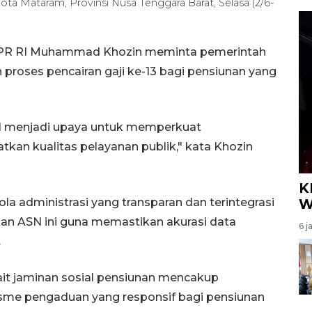
) Kota Mataram, Provinsi Nusa Tenggara Barat, Selasa (2/6-
 DPR RI Muhammad Khozin meminta pemerintah
roses pencairan gaji ke-13 bagi pensiunan yang
ASN menjadi upaya untuk memperkuat
kan kualitas pelayanan publik," kata Khozin
K
a administrasi yang transparan dan terintegrasi
W
nan ASN ini guna memastikan akurasi data
6 j
.
it jaminan sosial pensiunan mencakup
isme pengaduan yang responsif bagi pensiunan