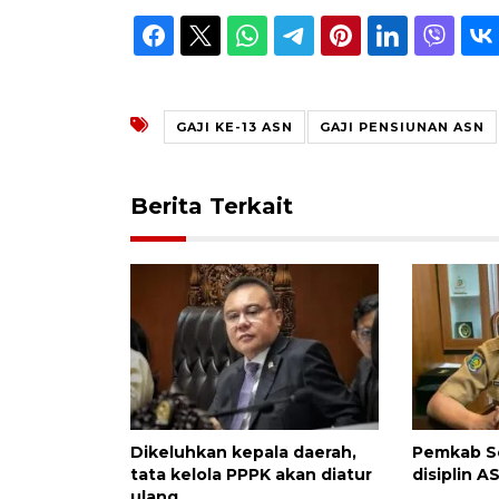
GAJI KE-13 ASN
GAJI PENSIUNAN ASN
Berita Terkait
Dikeluhkan kepala daerah,
Pemkab S
tata kelola PPPK akan diatur
disiplin A
ulang