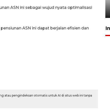
rampung - VIDEO
iunan ASN ini sebagai wujud nyata optimalisasi
17 Juli 2026 13:24
I
 pensiunan ASN ini dapat berjalan efisien dan
g atau pengindeksan otomatis untuk AI di situs web ini tanpa