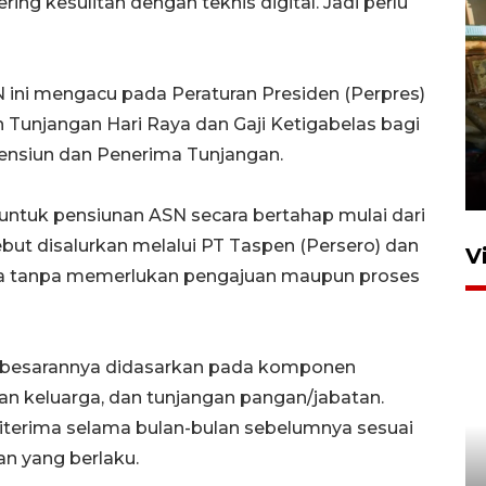
ng kesulitan dengan teknis digital. Jadi perlu
N ini mengacu pada Peraturan Presiden (Perpres)
Tunjangan Hari Raya dan Gaji Ketigabelas bagi
Foto: Lokasi ledakan bom
rakitan di Padang
ensiun dan Penerima Tunjangan.
15 Juli 2026 14:05
 untuk pensiunan ASN secara bertahap mulai dari
sebut disalurkan melalui PT Taspen (Persero) dan
V
esia tanpa memerlukan pengajuan maupun proses
ni besarannya didasarkan pada komponen
gan keluarga, dan tunjangan pangan/jabatan.
diterima selama bulan-bulan sebelumnya sesuai
KPK nyatakan analisis laporan
n yang berlaku.
penolakan gratifikasi Menhut