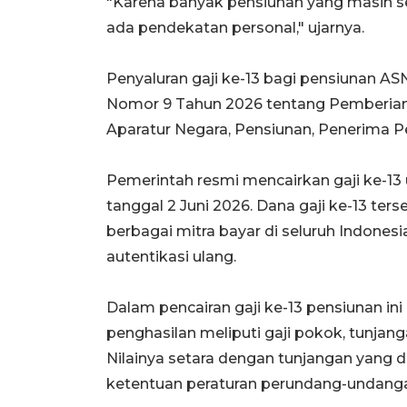
"Karena banyak pensiunan yang masih seri
ada pendekatan personal," ujarnya.
Penyaluran gaji ke-13 bagi pensiunan AS
Nomor 9 Tahun 2026 tentang Pemberian 
Aparatur Negara, Pensiunan, Penerima P
Pemerintah resmi mencairkan gaji ke-13
tanggal 2 Juni 2026. Dana gaji ke-13 ter
berbagai mitra bayar di seluruh Indon
autentikasi ulang.
Dalam pencairan gaji ke-13 pensiunan i
penghasilan meliputi gaji pokok, tunjan
Nilainya setara dengan tunjangan yang 
ketentuan peraturan perundang-undanga