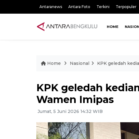
Antaranews
Antara Foto
Terkini
Terpopuler
HOME
NASIO
Home
Nasional
KPK geledah kedi
KPK geledah kediam
Wamen Imipas
Jumat, 5 Juni 2026 14:32 WIB