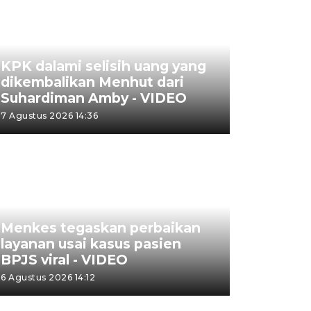
KPK dalami selisih uang yang
dikembalikan Menhut dari
Suhardiman Amby - VIDEO
7 Agustus 2026 14:36
Menkes tegaskan perbaikan
layanan usai kasus pasien
BPJS viral - VIDEO
6 Agustus 2026 14:12