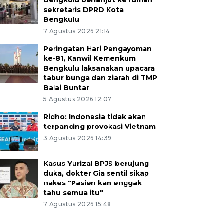
Bengkulu berlanjut ke rumah
sekretaris DPRD Kota
Bengkulu
7 Agustus 2026 21:14
Peringatan Hari Pengayoman
ke-81, Kanwil Kemenkum
Bengkulu laksanakan upacara
tabur bunga dan ziarah di TMP
Balai Buntar
5 Agustus 2026 12:07
Ridho: Indonesia tidak akan
terpancing provokasi Vietnam
3 Agustus 2026 14:39
Kasus Yurizal BPJS berujung
duka, dokter Gia sentil sikap
nakes "Pasien kan enggak
tahu semua itu"
7 Agustus 2026 15:48