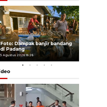
Foto: Dampak banjir bandang
Foto: Dist
di Padang
Kabupate
5 Agustus 2026 16:26
31 Juli 2026 13
ideo