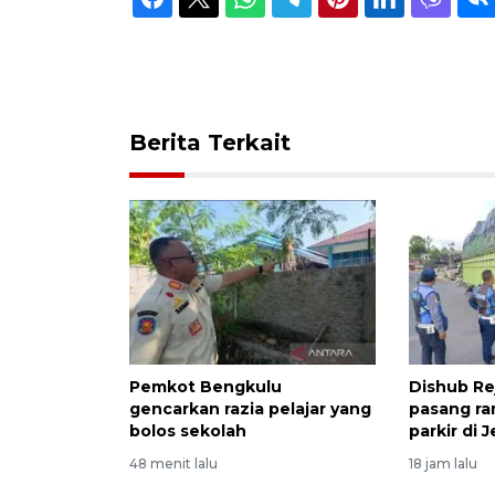
Berita Terkait
Pemkot Bengkulu
Dishub R
gencarkan razia pelajar yang
pasang ra
bolos sekolah
parkir di
48 menit lalu
18 jam lalu