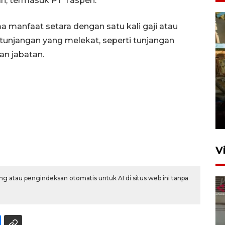
ah, termasuk PT Taspen.
a manfaat setara dengan satu kali gaji atau
unjangan yang melekat, seperti tunjangan
an jabatan.
Foto: Lokasi ledakan bom
rakitan di Padang
15 Juli 2026 14:05
V
g atau pengindeksan otomatis untuk AI di situs web ini tanpa