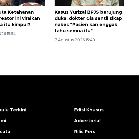
Duta Ketahanan
Kasus Yurizal BPJS berujung
eator ini viralkan
duka, dokter Gia sentil sikap
a itu kimpul?
nakes "Pasien kan enggak
tahu semua itu"
26 15:54
7 Agustus 2026 15:48
ulu Terkini
Edisi Khusus
omi
Advertorial
isata
Rilis Pers