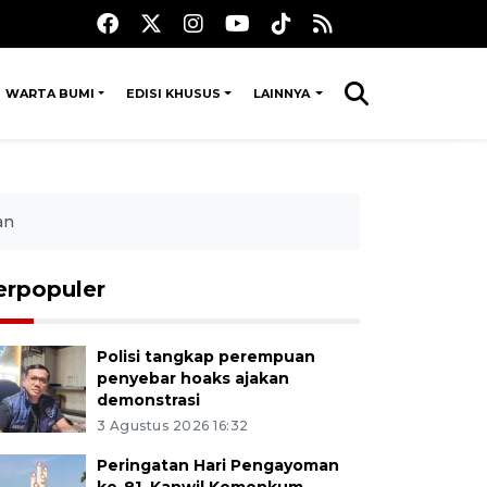
WARTA BUMI
EDISI KHUSUS
LAINNYA
an
erpopuler
Polisi tangkap perempuan
penyebar hoaks ajakan
demonstrasi
3 Agustus 2026 16:32
Peringatan Hari Pengayoman