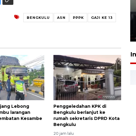
Ledakan rumah di Grand
Polonia Medan diduga akibat
BENGKULU
ASN
PPPK
GAJI KE 13
kebocoran gas - VIDEO
21 Juli 2026 15:45
I
ejang Lebong
Penggeledahan KPK di
mbu larangan
Bengkulu berlanjut ke
 Jembatan Kesambe
rumah sekretaris DPRD Kota
Bengkulu
20 jam lalu