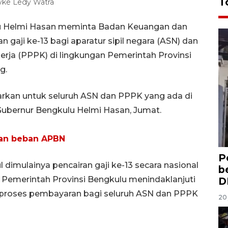
T
yke Ledy Watra
lu Helmi Hasan meminta Badan Keuangan dan
aji ke-13 bagi aparatur sipil negara (ASN) dan
erja (PPPK) di lingkungan Pemerintah Provinsi
g.
yarkan untuk seluruh ASN dan PPPK yang ada di
Gubernur Bengkulu Helmi Hasan, Jumat.
kan beban APBN
P
 dimulainya pencairan gaji ke-13 secara nasional
b
. Pemerintah Provinsi Bengkulu menindaklanjuti
D
 proses pembayaran bagi seluruh ASN dan PPPK
20 