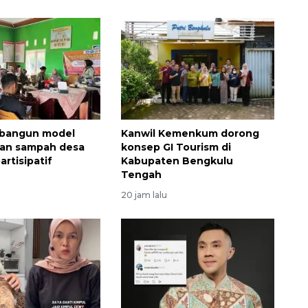
 bangun model
Kanwil Kemenkum dorong
aan sampah desa
konsep GI Tourism di
artisipatif
Kabupaten Bengkulu
Tengah
20 jam lalu
160 ribu sambungan baru
jaringan gas 2026
2026-08-07 18:00:00