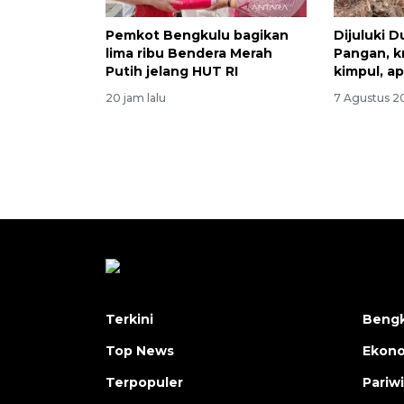
Pemkot Bengkulu bagikan
Dijuluki 
lima ribu Bendera Merah
Pangan, kr
Putih jelang HUT RI
kimpul, ap
20 jam lalu
7 Agustus 20
Terkini
Bengk
Top News
Ekon
Terpopuler
Pariw