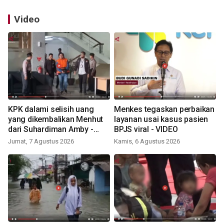
Video
KPK dalami selisih uang
Menkes tegaskan perbaikan
yang dikembalikan Menhut
layanan usai kasus pasien
dari Suhardiman Amby -
BPJS viral - VIDEO
VIDEO
Jumat, 7 Agustus 2026
Kamis, 6 Agustus 2026