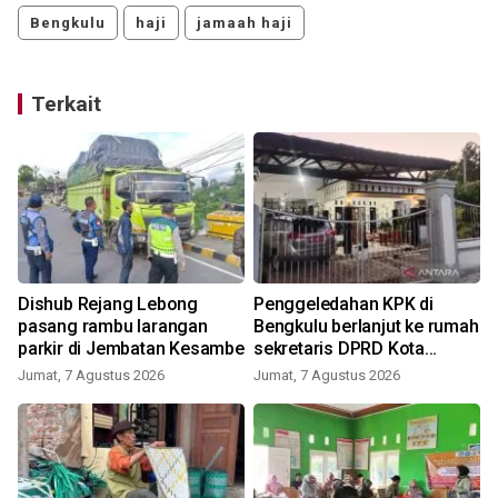
Bengkulu
haji
jamaah haji
Terkait
Dishub Rejang Lebong
Penggeledahan KPK di
pasang rambu larangan
Bengkulu berlanjut ke rumah
parkir di Jembatan Kesambe
sekretaris DPRD Kota
Bengkulu
Jumat, 7 Agustus 2026
Jumat, 7 Agustus 2026