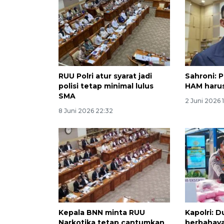
RUU Polri atur syarat jadi
Sahroni: 
polisi tetap minimal lulus
HAM harus
SMA
2 Juni 2026 
8 Juni 2026 22:32
Kepala BNN minta RUU
Kapolri: 
Narkotika tetap cantumkan
berbahaya