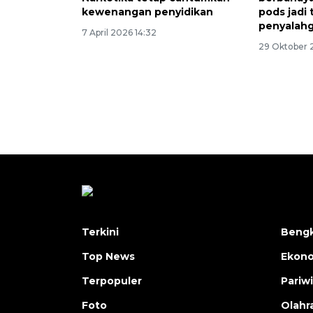
kewenangan penyidikan
pods jadi 
penyalah
7 April 2026 14:32
29 Oktober 
Terkini
Bengk
Top News
Ekon
Terpopuler
Pariw
Foto
Olahr