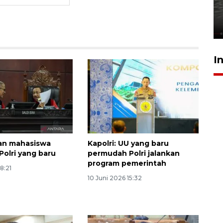
bom di MAN 3 Padang korban
perundungan - VIDEO
15 Juli 2026 11:33
I
dan mahasiswa
Kapolri: UU yang baru
Polri yang baru
permudah Polri jalankan
program pemerintah
8:21
10 Juni 2026 15:32