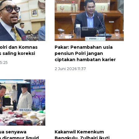
Polri dan Komnas
Pakar: Penambahan usia
 saling koreksi
pensiun Polri jangan
ciptakan hambatan karier
15:25
2 Juni 2026 11:37
Sinyal positif perekonomian
Indonesia
2026-08-05 15:00:00
Dua senyawa
Kakanwil Kemenkum
 dicampur liquid
Bengkulu, Zulhairi ikuti