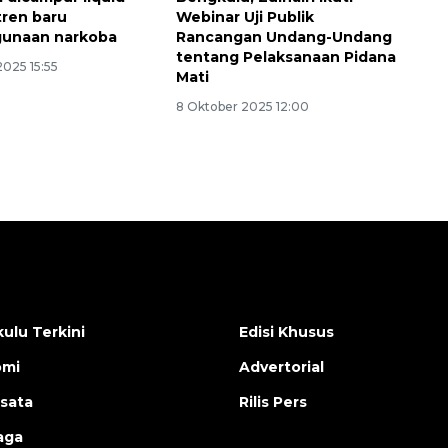
tren baru
Webinar Uji Publik
gunaan narkoba
Rancangan Undang-Undang
tentang Pelaksanaan Pidana
2025 15:55
Mati
8 Oktober 2025 12:00
ulu Terkini
Edisi Khusus
omi
Advertorial
isata
Rilis Pers
aga