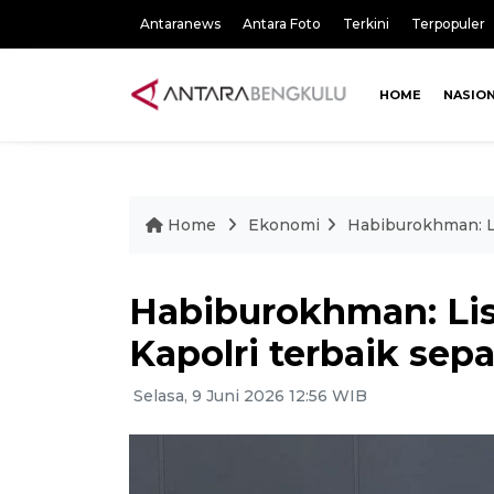
Antaranews
Antara Foto
Terkini
Terpopuler
HOME
NASIO
Home
Ekonomi
Habiburokhman: Li
Habiburokhman: List
Kapolri terbaik se
Selasa, 9 Juni 2026 12:56 WIB