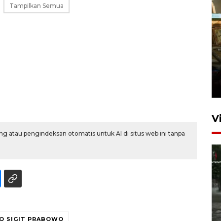
Tampilkan Semua
Foto: Lokasi ledakan bom
rakitan di Padang
15 Juli 2026 14:05
V
g atau pengindeksan otomatis untuk AI di situs web ini tanpa
Polisi sebut pelaku peledakan
O SIGIT PRABOWO