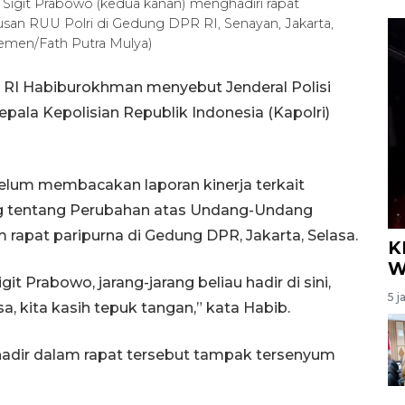
yo Sigit Prabowo (kedua kanan) menghadiri rapat
an RUU Polri di Gedung DPR RI, Senayan, Jakarta,
emen/Fath Putra Mulya)
R RI Habiburokhman menyebut Jenderal Polisi
epala Kepolisian Republik Indonesia (Kapolri)
lum membacakan laporan kinerja terkait
 tentang Perubahan atas Undang-Undang
rapat paripurna di Gedung DPR, Jakarta, Selasa.
K
W
it Prabowo, jarang-jarang beliau hadir di sini,
5 j
a, kita kasih tepuk tangan,” kata Habib.
hadir dalam rapat tersebut tampak tersenyum