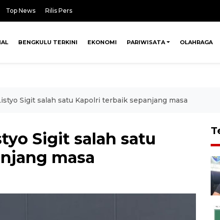
Top News
Rilis Pers
NAL
BENGKULU TERKINI
EKONOMI
PARIWISATA
OLAHRAGA
styo Sigit salah satu Kapolri terbaik sepanjang masa
T
yo Sigit salah satu
panjang masa