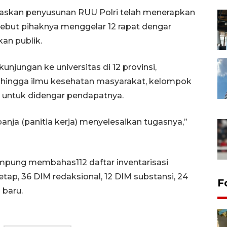
laskan penyusunan RUU Polri telah menerapkan
yebut pihaknya menggelar 12 rapat dengar
n publik.
unjungan ke universitas di 12 provinsi,
 hingga ilmu kesehatan masyarakat, kelompok
 untuk didengar pendapatnya.
anja (panitia kerja) menyelesaikan tugasnya,”
mpung membahas112 daftar inventarisasi
etap, 36 DIM redaksional, 12 DIM substansi, 24
F
 baru.