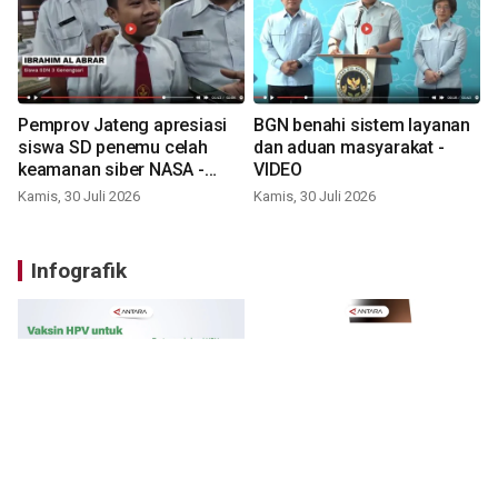
Pemprov Jateng apresiasi
BGN benahi sistem layanan
siswa SD penemu celah
dan aduan masyarakat -
keamanan siber NASA -
VIDEO
VIDEO
Kamis, 30 Juli 2026
Kamis, 30 Juli 2026
Infografik