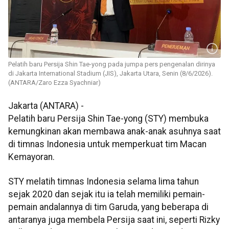
Pelatih baru Persija Shin Tae-yong pada jumpa pers pengenalan dirinya
di Jakarta International Stadium (JIS), Jakarta Utara, Senin (8/6/2026).
(ANTARA/Zaro Ezza Syachniar)
Jakarta (ANTARA) -
Pelatih baru Persija Shin Tae-yong (STY) membuka
kemungkinan akan membawa anak-anak asuhnya saat
di timnas Indonesia untuk memperkuat tim Macan
Kemayoran.
STY melatih timnas Indonesia selama lima tahun
sejak 2020 dan sejak itu ia telah memiliki pemain-
pemain andalannya di tim Garuda, yang beberapa di
antaranya juga membela Persija saat ini, seperti Rizky