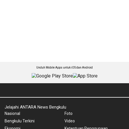
Unduh Mobile Apps untuk iOS dan Android
Jelajahi ANTARA News Bengkulu
Nasional
Foto
Bengkulu Terkini
Video
Ekonomi
Ketentuan Penggunaan