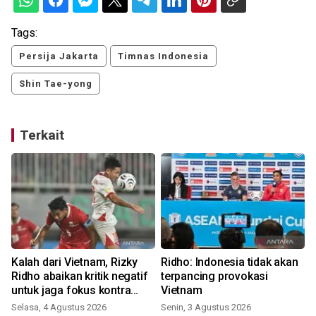
Tags:
Persija Jakarta
Timnas Indonesia
Shin Tae-yong
Terkait
Kalah dari Vietnam, Rizky
Ridho: Indonesia tidak akan
Ridho abaikan kritik negatif
terpancing provokasi
untuk jaga fokus kontra
Vietnam
Singapura
Selasa, 4 Agustus 2026
Senin, 3 Agustus 2026
S