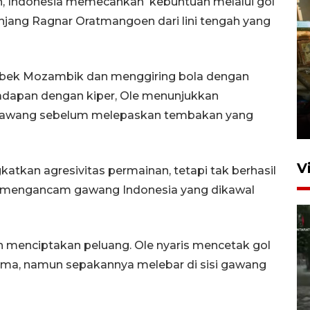
n, Indonesia memecahkan kebuntuan melalui gol
jang Ragnar Oratmangoen dari lini tengah yang
an bek Mozambik dan menggiring bola dengan
Foto: Lokasi ledakan bom
hadapan dengan kiper, Ole menunjukkan
rakitan di Padang
gawang sebelum melepaskan tembakan yang
15 Juli 2026 14:05
V
katkan agresivitas permainan, tetapi tak berhasil
r mengancam gawang Indonesia yang dikawal
 menciptakan peluang. Ole nyaris mencetak gol
ma, namun sepakannya melebar di sisi gawang
Polisi sebut pelaku peledakan