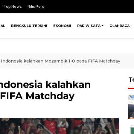
Top News
Rilis Pers
NAL
BENGKULU TERKINI
EKONOMI
PARIWISATA
OLAHRAGA
Indonesia kalahkan Mozambik 1-0 pada FIFA Matchday
T
ndonesia kalahkan
 FIFA Matchday