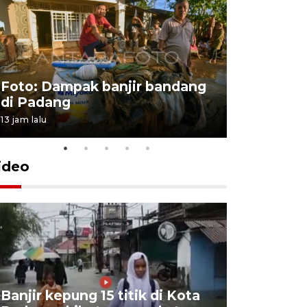
Foto: Dampak banjir bandang
Foto: Dist
di Padang
Kabupate
13 jam lalu
31 Juli 2026 13
ideo
Banjir kepung 15 titik di Kota
Keluarga 