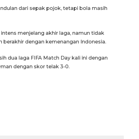
dulan dari sepak pojok, tetapi bola masih
intens menjelang akhir laga, namun tidak
 berakhir dengan kemenangan Indonesia.
ih dua laga FIFA Match Day kali ini dengan
an dengan skor telak 3-0.
Belanja turis asing beri angin
segar bagi ekonomi
2026-08-05 09:00:00