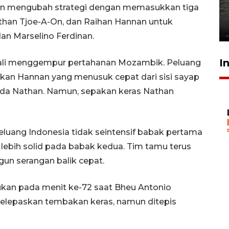
bom di MAN 3 Padang korban
an mengubah strategi dengan memasukkan tiga
perundungan - VIDEO
athan Tjoe-A-On, dan Raihan Hannan untuk
15 Juli 2026 11:33
dan Marselino Ferdinan.
I
ali menggempur pertahanan Mozambik. Peluang
akan Hannan yang menusuk cepat dari sisi sayap
a Nathan. Namun, sepakan keras Nathan
luang Indonesia tidak seintensif babak pertama
 lebih solid pada babak kedua. Tim tamu terus
n serangan balik cepat.
n pada menit ke-72 saat Bheu Antonio
elepaskan tembakan keras, namun ditepis