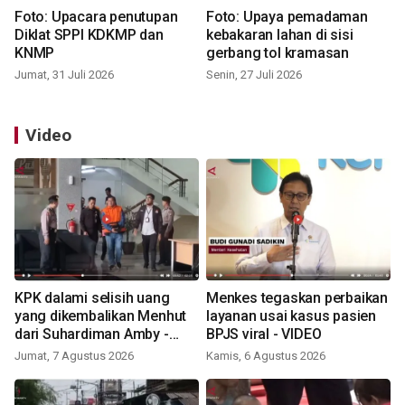
Foto: Upacara penutupan
Foto: Upaya pemadaman
Diklat SPPI KDKMP dan
kebakaran lahan di sisi
KNMP
gerbang tol kramasan
Jumat, 31 Juli 2026
Senin, 27 Juli 2026
Video
KPK dalami selisih uang
Menkes tegaskan perbaikan
yang dikembalikan Menhut
layanan usai kasus pasien
dari Suhardiman Amby -
BPJS viral - VIDEO
VIDEO
Jumat, 7 Agustus 2026
Kamis, 6 Agustus 2026