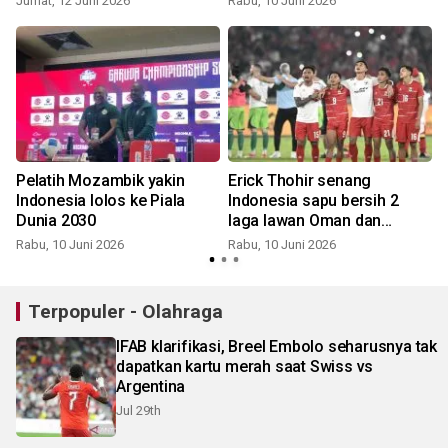
Jumat, 12 Juni 2026
Rabu, 10 Juni 2026
R
Pelatih Mozambik yakin
Erick Thohir senang
Indonesia lolos ke Piala
Indonesia sapu bersih 2
Dunia 2030
laga lawan Oman dan
Mozambik
Rabu, 10 Juni 2026
Rabu, 10 Juni 2026
S
Terpopuler - Olahraga
IFAB klarifikasi, Breel Embolo seharusnya tak
dapatkan kartu merah saat Swiss vs
Argentina
Jul 29th