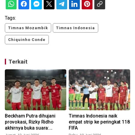
Tags:
Timnas Mozambik
Timnas Indonesia
Chiquinho Conde
Terkait
Beckham Putra dihujani
Timnas Indonesia naik
provokasi, Rizky Ridho
empat strip ke peringkat 118
akhirnya buka suara:
FIFA
Hentikan kebencian!