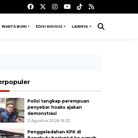
WARTA BUMI
EDISI KHUSUS
LAINNYA
erpopuler
Polisi tangkap perempuan
penyebar hoaks ajakan
demonstrasi
3 Agustus 2026 16:32
Penggeledahan KPK di