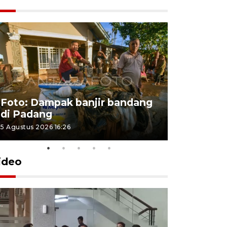
Foto: Dampak banjir bandang
Foto: Dist
di Padang
Kabupate
5 Agustus 2026 16:26
31 Juli 2026 13
ideo