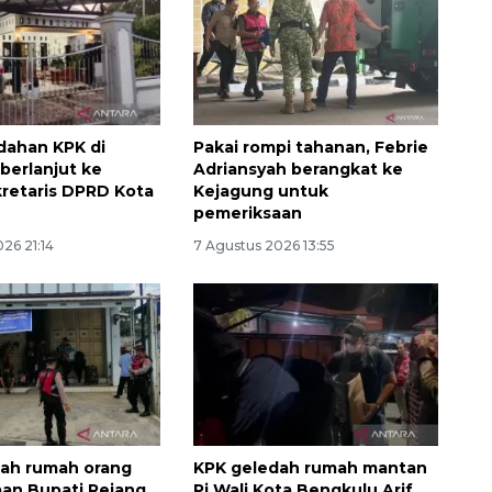
dahan KPK di
Pakai rompi tahanan, Febrie
berlanjut ke
Adriansyah berangkat ke
retaris DPRD Kota
Kejagung untuk
pemeriksaan
26 21:14
7 Agustus 2026 13:55
Layanan haji Indonesia
semakin memuaskan
2026-08-08 15:00:00
ah rumah orang
KPK geledah rumah mantan
an Bupati Rejang
Pj Wali Kota Bengkulu Arif