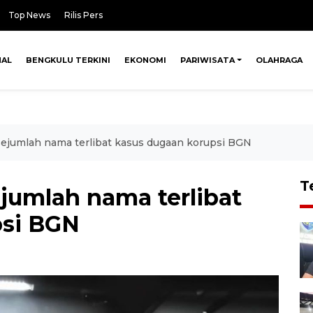
Top News
Rilis Pers
NAL
BENGKULU TERKINI
EKONOMI
PARIWISATA
OLAHRAGA
sejumlah nama terlibat kasus dugaan korupsi BGN
T
jumlah nama terlibat
psi BGN