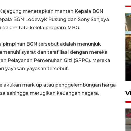
6, Kejagung menetapkan mantan Kepala BGN
Kepala BGN Lodewyk Pusung dan Sony Sanjaya
i dalam tata kelola program MBG.
s pimpinan BGN tersebut adalah menunjuk
menuhi syarat dan terafiliasi dengan mereka
Foto: Lokasi ledakan bom
uan Pelayanan Pemenuhan Gizi (SPPG). Mereka
rakitan di Padang
i yayasan-yayasan tersebut.
15 Juli 2026 14:05
melakukan mark up atau penggelembungan harga
V
sa sehingga merugikan keuangan negara.