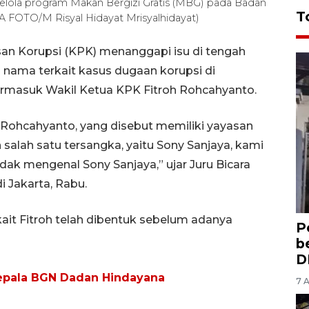
kelola program Makan Bergizi Gratis (MBG) pada Badan
T
A FOTO/M Risyal Hidayat Mrisyalhidayat)
an Korupsi (KPK) menanggapi isu di tengah
 nama terkait kasus dugaan korupsi di
termasuk Wakil Ketua KPK Fitroh Rohcahyanto.
h Rohcahyanto, yang disebut memiliki yayasan
salah satu tersangka, yaitu Sony Sanjaya, kami
ak mengenal Sony Sanjaya,” ujar Juru Bicara
i Jakarta, Rabu.
kait Fitroh telah dibentuk sebelum adanya
P
b
D
epala BGN Dadan Hindayana
7 