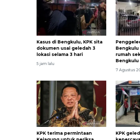
Kasus di Bengkulu, KPK sita
Penggele
dokumen usai geledah 3
Bengkulu 
lokasi selama 3 hari
rumah sek
Bengkulu
5 jam lalu
7 Agustus 20
KPK terima permintaan
KPK geled
Kejagung untuk periksa
kepercaya