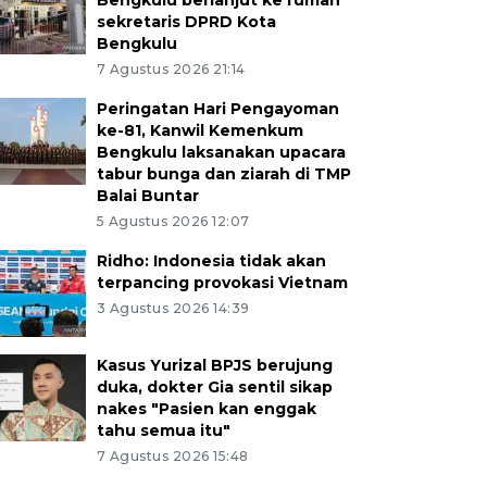
Bengkulu berlanjut ke rumah
sekretaris DPRD Kota
Bengkulu
7 Agustus 2026 21:14
Peringatan Hari Pengayoman
ke-81, Kanwil Kemenkum
Bengkulu laksanakan upacara
tabur bunga dan ziarah di TMP
Balai Buntar
5 Agustus 2026 12:07
Ridho: Indonesia tidak akan
terpancing provokasi Vietnam
3 Agustus 2026 14:39
Kasus Yurizal BPJS berujung
duka, dokter Gia sentil sikap
nakes "Pasien kan enggak
tahu semua itu"
7 Agustus 2026 15:48