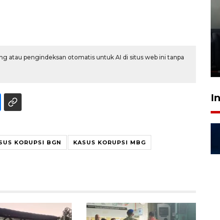
Ledakan rumah di Grand
Polonia Medan diduga akibat
kebocoran gas - VIDEO
g atau pengindeksan otomatis untuk AI di situs web ini tanpa
21 Juli 2026 15:45
I
SUS KORUPSI BGN
KASUS KORUPSI MBG