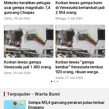
Meksiko kerahkan petugas
Korban tewas gempa bumi
usai gempa magnitudo 7,4
di Venezuela bertambah jadi
guncang Chiapas
2.954 orang
Sabtu, 18 Juli 2026
Minggu, 5 Juli 2026
K
Korban tewas gempa
Korban tewas "gempa
Venezuela jadi 1.450 orang
kembar" Venezuela tembus
920 orang, ribuan warga
Senin, 29 Juni 2026
terluka
Sabtu, 27 Juni 2026
K
Terpopuler - Warta Bumi
Gempa M5,4 guncang perairan pulau terluar
Enggano