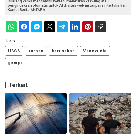
Dilarang keras mengambil konten, melakukan crawling atau
pengindeksan otomatis untuk AI di situs web ini tanpa izin tertulis dari
Kantor Berita ANTARA.
Tags:
USGS
korban
kerusakan
Venezuela
gempa
Terkait