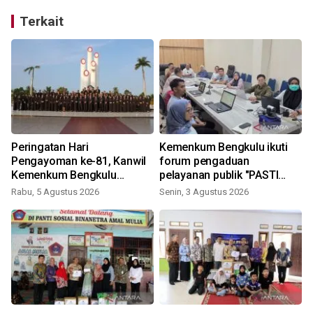
Terkait
u
Peringatan Hari
Kemenkum Bengkulu ikuti
Pengayoman ke-81, Kanwil
forum pengaduan
Kemenkum Bengkulu
pelayanan publik "PASTI
laksanakan upacara tabur
ADA SOLUSI" bersama
Rabu, 5 Agustus 2026
Senin, 3 Agustus 2026
R
bunga dan ziarah di TMP
Menteri Hukum RI Episode 9
Balai Buntar