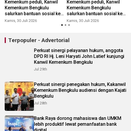
Kemenkum peduli, Kanwil
Kemenkum peduli, Kanwil
Kemenkum Bengkulu
Kemenkum Bengkulu
salurkan bantuan sosial ke
salurkan bantuan sosial ke
Panti Sosial Binanetra Amal
Panti Asuhan Zam-Zam
Kamis, 30 Juli 2026
Kamis, 30 Juli 2026
S
Mulia
Global
Terpopuler - Advertorial
Perkuat sinergi pelayanan hukum, anggota
DPD RI Hj. Leni Haryati John Latief kunjungi
Kanwil Kemenkum Bengkulu
Jul 29th
Perkuat sinergi penegakan hukum, Kakanwil
Kemenkum Bengkulu audiensi dengan Kajati
Bengkulu
Jul 28th
Bank Raya dorong mahasiswa dan UMKM
lebih produktif lewat pemanfaatan bank
digital