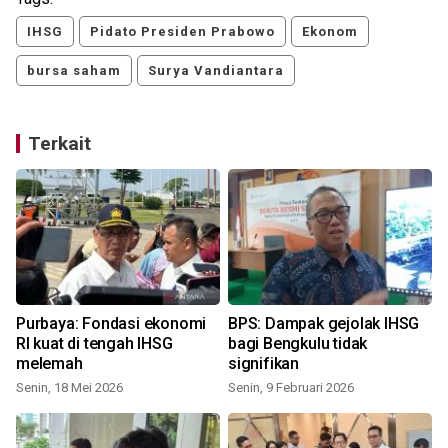
IHSG
Pidato Presiden Prabowo
Ekonom
bursa saham
Surya Vandiantara
Terkait
Purbaya: Fondasi ekonomi
BPS: Dampak gejolak IHSG
RI kuat di tengah IHSG
bagi Bengkulu tidak
melemah
signifikan
Senin, 18 Mei 2026
Senin, 9 Februari 2026
K