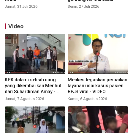
Jumat, 31 Juli 2026
Senin, 27 Juli 2026
Video
KPK dalami selisih uang
Menkes tegaskan perbaikan
yang dikembalikan Menhut
layanan usai kasus pasien
dari Suhardiman Amby -
BPJS viral - VIDEO
VIDEO
Jumat, 7 Agustus 2026
Kamis, 6 Agustus 2026