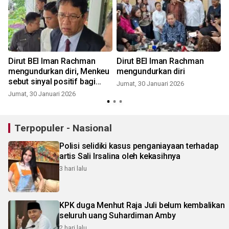
Dirut BEI Iman Rachman
Dirut BEI Iman Rachman
i
mengundurkan diri, Menkeu
mengundurkan diri
sebut sinyal positif bagi
Jumat, 30 Januari 2026
ekonomi
Jumat, 30 Januari 2026
Terpopuler - Nasional
Polisi selidiki kasus penganiayaan terhadap
artis Sali Irsalina oleh kekasihnya
3 hari lalu
KPK duga Menhut Raja Juli belum kembalikan
seluruh uang Suhardiman Amby
2 hari lalu