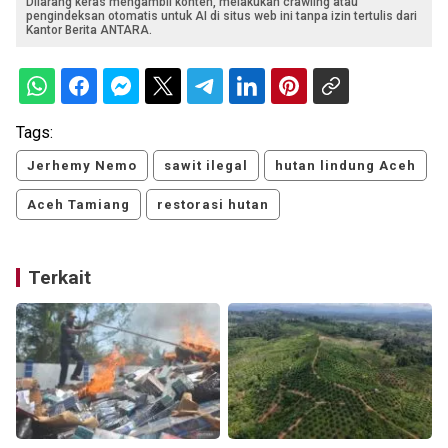
Dilarang keras mengambil konten, melakukan crawling atau
pengindeksan otomatis untuk AI di situs web ini tanpa izin tertulis dari
Kantor Berita ANTARA.
Tags:
Jerhemy Nemo
sawit ilegal
hutan lindung Aceh
Aceh Tamiang
restorasi hutan
Terkait