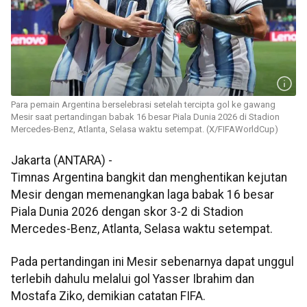
Para pemain Argentina berselebrasi setelah tercipta gol ke gawang
Mesir saat pertandingan babak 16 besar Piala Dunia 2026 di Stadion
Mercedes-Benz, Atlanta, Selasa waktu setempat. (X/FIFAWorldCup)
Jakarta (ANTARA) -
Timnas Argentina bangkit dan menghentikan kejutan
Mesir dengan memenangkan laga babak 16 besar
Piala Dunia 2026 dengan skor 3-2 di Stadion
Mercedes-Benz, Atlanta, Selasa waktu setempat.
Pada pertandingan ini Mesir sebenarnya dapat unggul
terlebih dahulu melalui gol Yasser Ibrahim dan
Mostafa Ziko, demikian catatan FIFA.