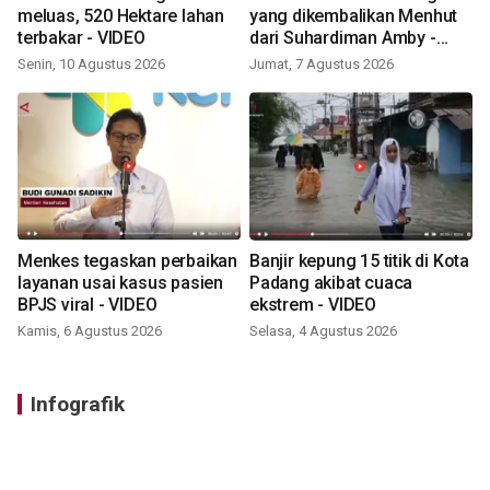
meluas, 520 Hektare lahan
yang dikembalikan Menhut
terbakar - VIDEO
dari Suhardiman Amby -
VIDEO
Senin, 10 Agustus 2026
Jumat, 7 Agustus 2026
Menkes tegaskan perbaikan
Banjir kepung 15 titik di Kota
layanan usai kasus pasien
Padang akibat cuaca
BPJS viral - VIDEO
ekstrem - VIDEO
Kamis, 6 Agustus 2026
Selasa, 4 Agustus 2026
Infografik