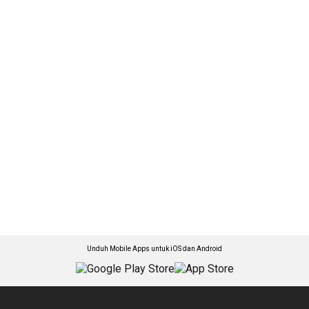
Unduh Mobile Apps untuk iOS dan Android