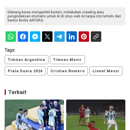
Dilarang keras mengambil konten, melakukan crawling atau
pengindeksan otomatis untuk AI di situs web ini tanpa izin tertulis dari
Kantor Berita ANTARA.
Tags:
Timnas Argentina
Timnas Mesir
Piala Dunia 2026
Cristian Romero
Lionel Messi
Terkait